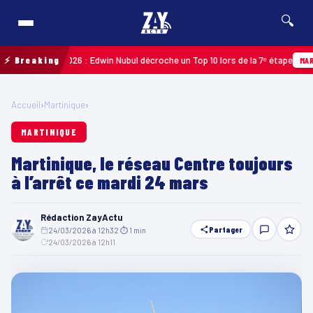
🔍
adeloupe 2026 : Edwin Nubul décroche un Top 10 lors de la 7ᵉ étape
⚡ Breaking
MARTINIQ
Accueil
›
Martinique
›
MARTINIQUE
Martinique, le réseau Centre toujours
à l’arrêt ce mardi 24 mars
Rédaction ZayActu
Partager
24/03/2026 à 12h32
·
⏱ 1 min
·
24/03/2026 à 12h11