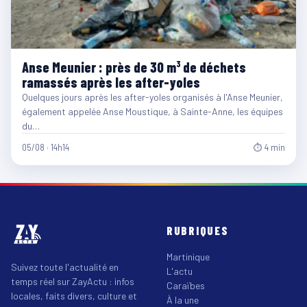
Anse Meunier : près de 30 m³ de déchets
ramassés après les after-yoles
Quelques jours après les after-yoles organisés à l'Anse Meunier,
également appelée Anse Moustique, à Sainte-Anne, les équipes
du…
05/08 · 14h14
⏱ 4 min
RUBRIQUES
Martinique
Suivez toute l'actualité en
L'actu
temps réel sur ZayActu : infos
Caraïbes
locales, faits divers, culture et
À la une