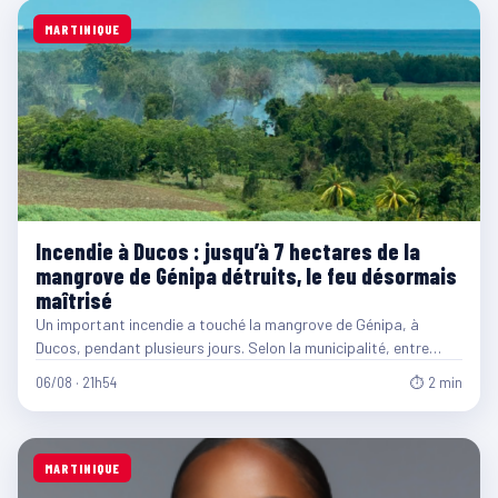
MARTINIQUE
Incendie à Ducos : jusqu’à 7 hectares de la
mangrove de Génipa détruits, le feu désormais
maîtrisé
Un important incendie a touché la mangrove de Génipa, à
Ducos, pendant plusieurs jours. Selon la municipalité, entre…
06/08 · 21h54
⏱ 2 min
MARTINIQUE