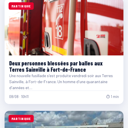
MARTINIQUE
Deux personnes blessées par balles aux
Terres Sainville à Fort-de-France
Une nouvelle fusillade s'est produite vendredi soir aux Terres
Sainville, à Fort-de-France. Un homme d'une quarantaine
d'années et…
08/08 · 10h11
⏱ 1 min
MARTINIQUE