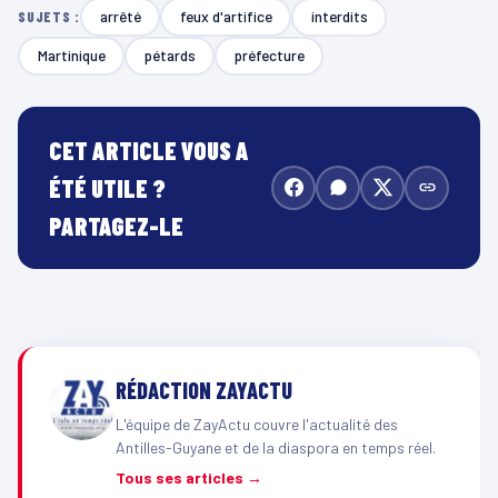
arrêté
feux d'artifice
interdits
SUJETS :
Martinique
pétards
préfecture
CET ARTICLE VOUS A
ÉTÉ UTILE ?
PARTAGEZ-LE
RÉDACTION ZAYACTU
L'équipe de ZayActu couvre l'actualité des
Antilles-Guyane et de la diaspora en temps réel.
Tous ses articles →