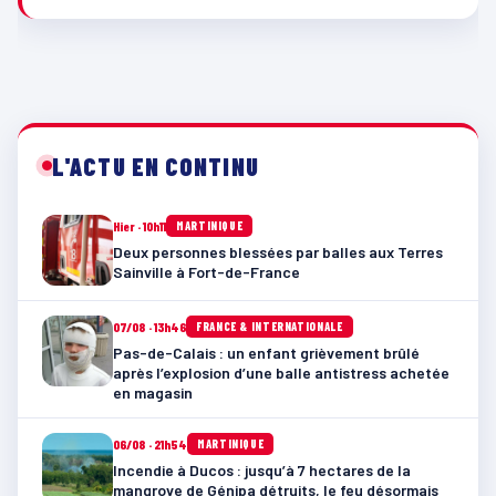
L'ACTU EN CONTINU
Hier · 10h11
MARTINIQUE
Deux personnes blessées par balles aux Terres
Sainville à Fort-de-France
07/08 · 13h46
FRANCE & INTERNATIONALE
Pas-de-Calais : un enfant grièvement brûlé
après l’explosion d’une balle antistress achetée
en magasin
06/08 · 21h54
MARTINIQUE
Incendie à Ducos : jusqu’à 7 hectares de la
mangrove de Génipa détruits, le feu désormais