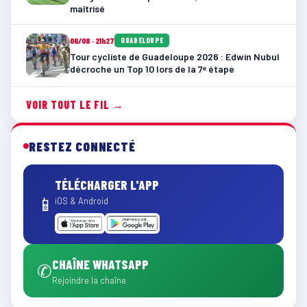
maîtrisé
06/08 · 21h27
GUADELOUPE
Tour cycliste de Guadeloupe 2026 : Edwin Nubul
décroche un Top 10 lors de la 7ᵉ étape
VOIR TOUT LE FIL →
RESTEZ CONNECTÉ
TÉLÉCHARGER L'APP
📱
iOS & Android
CHAÎNE WHATSAPP
✆
Rejoindre la chaîne