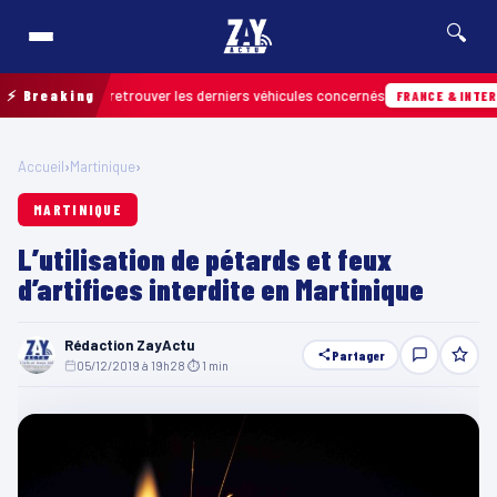
🔍
rain pour retrouver les derniers véhicules concernés
⚡ Breaking
FRANCE & INTERNATIO
Accueil
›
Martinique
›
MARTINIQUE
L’utilisation de pétards et feux
d’artifices interdite en Martinique
Rédaction ZayActu
Partager
05/12/2019 à 19h28
·
⏱ 1 min