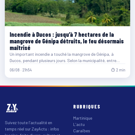
Incendie à Ducos : jusqu’à 7 hectares de la
mangrove de Génipa détruits, le feu désormais
maîtrisé
Un important incendie a touché la mangrove de Génipa, à
Ducos, pendant plusieurs jours. Selon la municipalité, entre…
06/08 · 21h54
⏱ 2 min
RUBRIQUES
Martinique
Suivez toute l'actualité en
L'actu
temps réel sur ZayActu : infos
Caraïbes