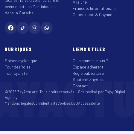
locales, faits divers, culture et
À la une
événements en Martinique et
France & Internationale
dans la Caraïbe.
Guadeloupe & Guyane
RUBRIQUES
LIENS UTILES
Saison cyclonique
Qui sommes-nous ?
Tour des Yoles
Espace adhérent
AYACT
Tour cycliste
Régie publicitaire
Soutenir ZayActu
Contact
©2026 ZayActu.org. Tous droits réservés. · Site réalisé par
Enjoy Digital
Agency
Mentions légales
Confidentialité
Cookies
CGU
Accessibilité