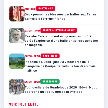
Hier · 10h11
MARTINIQUE
Deux personnes blessées par balles aux Terres
Sainville à Fort-de-France
07/08 · 13h46
FRANCE & INTERNATIONALE
Pas-de-Calais : un enfant grièvement brûlé
après l’explosion d’une balle antistress achetée
en magasin
06/08 · 21h54
MARTINIQUE
Incendie à Ducos : jusqu’à 7 hectares de la
mangrove de Génipa détruits, le feu désormais
maîtrisé
06/08 · 21h27
GUADELOUPE
Tour cycliste de Guadeloupe 2026 : Edwin Nubul
décroche un Top 10 lors de la 7ᵉ étape
VOIR TOUT LE FIL →