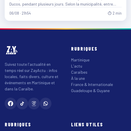
Ducos, pendant plusieurs jours. Selon la municipalité, entre…
06/08 · 21h54
⏱ 2 min
RUBRIQUES
Martinique
Suivez toute l'actualité en
L'actu
temps réel sur ZayActu : infos
Caraïbes
locales, faits divers, culture et
À la une
événements en Martinique et
France & Internationale
dans la Caraïbe.
Guadeloupe & Guyane
RUBRIQUES
LIENS UTILES