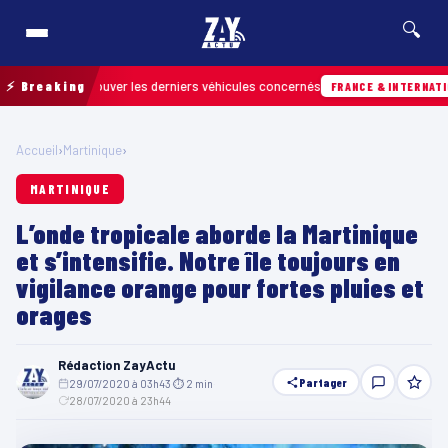
🔍
pour retrouver les derniers véhicules concernés
⚡ Breaking
FRANCE & INTERNATIONALE
Accueil
›
Martinique
›
MARTINIQUE
L’onde tropicale aborde la Martinique
et s’intensifie. Notre île toujours en
vigilance orange pour fortes pluies et
orages
Rédaction ZayActu
Partager
29/07/2020 à 03h43
·
⏱ 2 min
·
28/07/2020 à 23h44