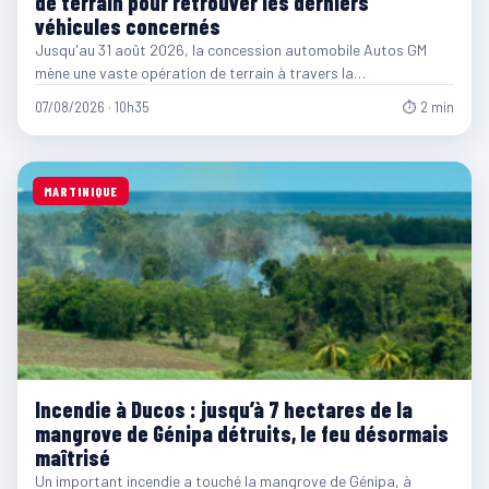
de terrain pour retrouver les derniers
véhicules concernés
Jusqu'au 31 août 2026, la concession automobile Autos GM
mène une vaste opération de terrain à travers la…
07/08/2026 · 10h35
⏱ 2 min
MARTINIQUE
Incendie à Ducos : jusqu’à 7 hectares de la
mangrove de Génipa détruits, le feu désormais
maîtrisé
Un important incendie a touché la mangrove de Génipa, à