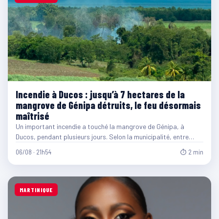
Incendie à Ducos : jusqu’à 7 hectares de la
mangrove de Génipa détruits, le feu désormais
maîtrisé
Un important incendie a touché la mangrove de Génipa, à
Ducos, pendant plusieurs jours. Selon la municipalité, entre…
06/08 · 21h54
⏱ 2 min
MARTINIQUE