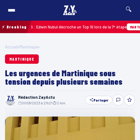
🔍
eloupe 2026 : Edwin Nubul décroche un Top 10 lors de la 7ᵉ étape
⚡ Breaking
MARTINIQUE
Accueil
›
Martinique
›
MARTINIQUE
Les urgences de Martinique sous
tension depuis plusieurs semaines
Rédaction ZayActu
Partager
01/09/2023 à 21h21
·
⏱ 2 min