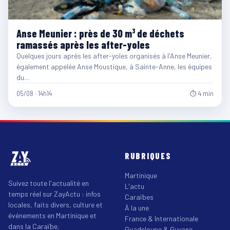
Anse Meunier : près de 30 m³ de déchets
ramassés après les after-yoles
Quelques jours après les after-yoles organisés à l'Anse Meunier,
également appelée Anse Moustique, à Sainte-Anne, les équipes
du…
05/08 · 14h14
⏱ 4 min
RUBRIQUES
Martinique
Suivez toute l'actualité en
L'actu
temps réel sur ZayActu : infos
Caraïbes
locales, faits divers, culture et
À la une
événements en Martinique et
France & Internationale
dans la Caraïbe.
Guadeloupe & Guyane