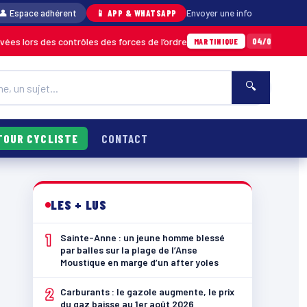
👤 Espace adhérent
📱 APP & WHATSAPP
Envoyer une info
es contrôles des forces de l’ordre
Un importa
04/08 · 11h06
MARTINIQUE
🔍
TOUR CYCLISTE
CONTACT
LES + LUS
1
Sainte-Anne : un jeune homme blessé
par balles sur la plage de l’Anse
Moustique en marge d’un after yoles
2
Carburants : le gazole augmente, le prix
du gaz baisse au 1er août 2026