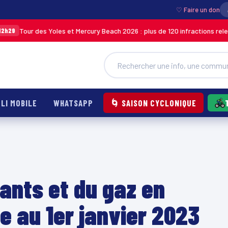
♡ Faire un don
des Yoles et Mercury Beach 2026 : plus de 120 infractions relevées lors d
LI MOBILE
WHATSAPP
🌀 SAISON CYCLONIQUE
ants et du gaz en
e au 1er janvier 2023