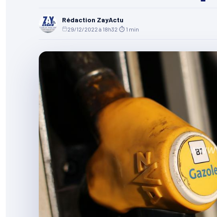
Rédaction ZayActu
29/12/2022 à 18h32
·
⏱ 1 min