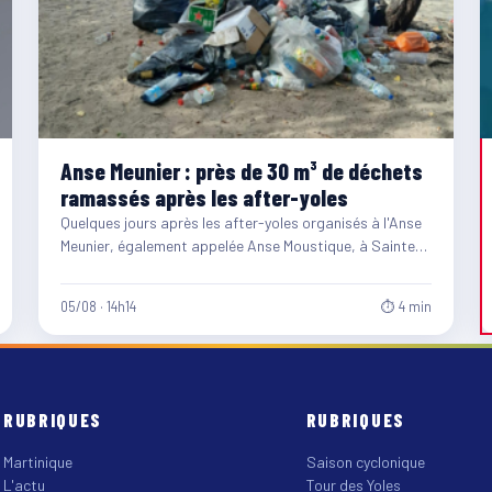
Anse Meunier : près de 30 m³ de déchets
ramassés après les after-yoles
Quelques jours après les after-yoles organisés à l'Anse
Meunier, également appelée Anse Moustique, à Sainte-
Anne, les équipes du…
05/08 · 14h14
⏱ 4 min
RUBRIQUES
RUBRIQUES
Martinique
Saison cyclonique
L'actu
Tour des Yoles