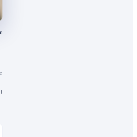
en
ec
at