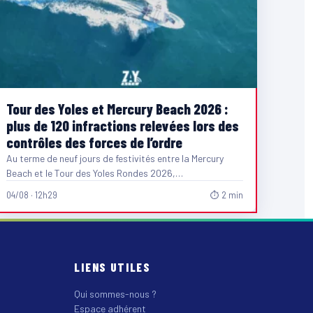
Tour des Yoles et Mercury Beach 2026 :
plus de 120 infractions relevées lors des
contrôles des forces de l’ordre
Au terme de neuf jours de festivités entre la Mercury
Beach et le Tour des Yoles Rondes 2026,…
04/08 · 12h29
⏱ 2 min
LIENS UTILES
Qui sommes-nous ?
Espace adhérent