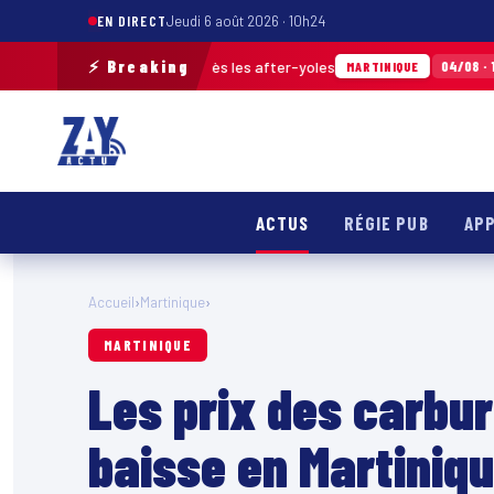
EN DIRECT
Jeudi 6 août 2026 · 10h24
⚡ Breaking
échets ramassés après les after-yoles
Tour 
04/08 · 12h29
MARTINIQUE
ACTUS
RÉGIE PUB
APP
Accueil
›
Martinique
›
MARTINIQUE
Les prix des carbur
baisse en Martiniqu