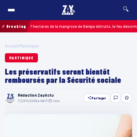
🔍
 : jusqu’à 7 hectares de la mangrove de Génipa détruits, le feu désormais maî
⚡ Breaking
Accueil
›
Martinique
›
MARTINIQUE
Les préservatifs seront bientôt
remboursés par la Sécurité sociale
Rédaction ZayActu
Partager
27/11/2018 à 16h17
·
⏱ 1 min