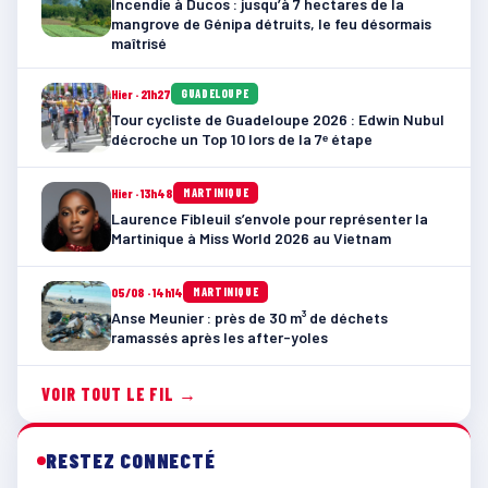
Incendie à Ducos : jusqu’à 7 hectares de la
mangrove de Génipa détruits, le feu désormais
maîtrisé
Hier · 21h27
GUADELOUPE
Tour cycliste de Guadeloupe 2026 : Edwin Nubul
décroche un Top 10 lors de la 7ᵉ étape
Hier · 13h48
MARTINIQUE
Laurence Fibleuil s’envole pour représenter la
Martinique à Miss World 2026 au Vietnam
05/08 · 14h14
MARTINIQUE
Anse Meunier : près de 30 m³ de déchets
ramassés après les after-yoles
VOIR TOUT LE FIL →
RESTEZ CONNECTÉ