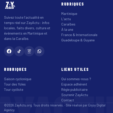
RUBRIQUES
Martinique
Suivez toute l'actualité en
L'actu
temps réel sur ZayActu : infos
Caraïbes
locales, faits divers, culture et
À la une
événements en Martinique et
France & Internationale
dans la Caraïbe.
Guadeloupe & Guyane
RUBRIQUES
LIENS UTILES
Saison cyclonique
Qui sommes-nous ?
Tour des Yoles
Espace adhérent
AYACT
Tour cycliste
Régie publicitaire
Soutenir ZayActu
Contact
©2026 ZayActu.org. Tous droits réservés. · Site réalisé par
Enjoy Digital
Agency