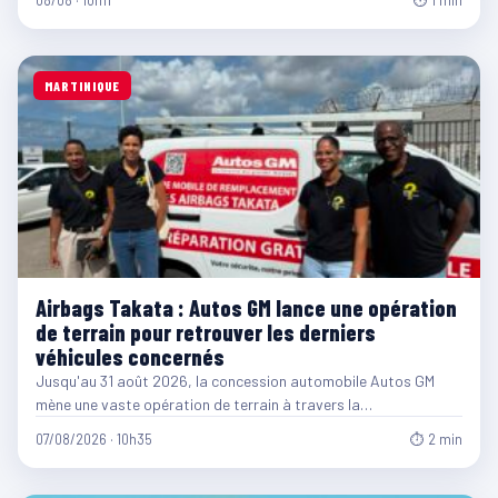
08/08 · 10h11
⏱ 1 min
MARTINIQUE
Airbags Takata : Autos GM lance une opération
de terrain pour retrouver les derniers
véhicules concernés
Jusqu'au 31 août 2026, la concession automobile Autos GM
mène une vaste opération de terrain à travers la…
07/08/2026 · 10h35
⏱ 2 min