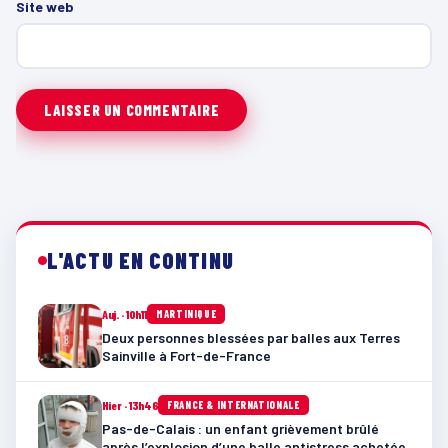
Site web
L'ACTU EN CONTINU
Auj. · 10h11
MARTINIQUE
Deux personnes blessées par balles aux Terres
Sainville à Fort-de-France
Hier · 13h46
FRANCE & INTERNATIONALE
Pas-de-Calais : un enfant grièvement brûlé
après l’explosion d’une balle antistress achetée