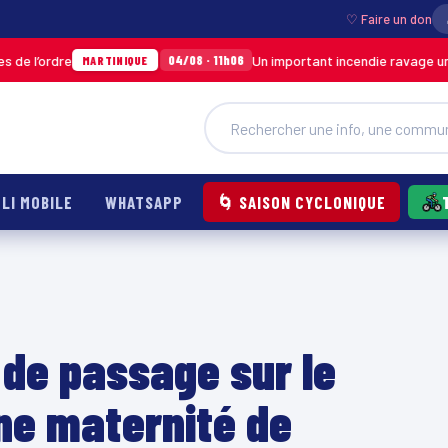
♡ Faire un don
Un important incendie ravage un entrepôt d
04/08 · 11h06
MARTINIQUE
LI MOBILE
WHATSAPP
🌀 SAISON CYCLONIQUE
 de passage sur le
nne maternité de