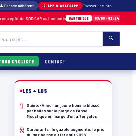
👤 Espace adhérent
📱 APP & WHATSAPP
Envoyer une info
e SODICAR au Lamentin
Sainte-Anne : un jeun
03/08 · 02h24
MARTINIQUE
🔍
TOUR CYCLISTE
CONTACT
LES + LUS
1
Sainte-Anne : un jeune homme blessé
par balles sur la plage de l’Anse
Moustique en marge d’un after yoles
2
Carburants : le gazole augmente, le prix
du gaz baisse au 1er août 2026