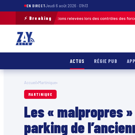
EN DIRECT
Jeudi 6 août 2026 · 01h13
⚡ Breaking
lus de 120 infractions relevées lors des contrôles des forces de l’ordre
ACTUS
RÉGIE PUB
APP
Accueil
›
Martinique
›
MARTINIQUE
Les « malpropres »
parking de l’ancie