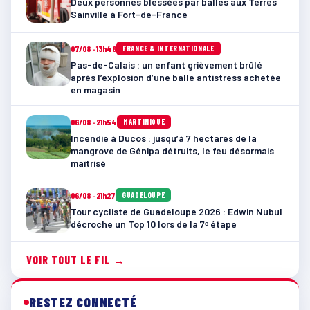
Deux personnes blessées par balles aux Terres
Sainville à Fort-de-France
07/08 · 13h46
FRANCE & INTERNATIONALE
Pas-de-Calais : un enfant grièvement brûlé
après l’explosion d’une balle antistress achetée
en magasin
06/08 · 21h54
MARTINIQUE
Incendie à Ducos : jusqu’à 7 hectares de la
mangrove de Génipa détruits, le feu désormais
maîtrisé
06/08 · 21h27
GUADELOUPE
Tour cycliste de Guadeloupe 2026 : Edwin Nubul
décroche un Top 10 lors de la 7ᵉ étape
VOIR TOUT LE FIL →
RESTEZ CONNECTÉ