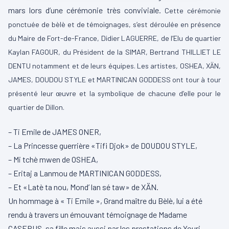
mars lors d’une cérémonie très conviviale.
Cette cérémonie
ponctuée de bèlè et de témoignages, s’est déroulée en présence
du Maire de Fort-de-France, Didier LAGUERRE, de l’Elu de quartier
Kaylan FAGOUR, du Président de la SIMAR, Bertrand THILLIET LE
DENTU notamment et de leurs équipes.
Les artistes, OSHEA, XÄN,
JAMES, DOUDOU STYLE et MARTINICAN GODDESS ont tour à tour
présenté leur œuvre et la symbolique de chacune d’elle pour le
quartier de Dillon.
– Ti Emile de JAMES ONER,
– La Princesse guerrière «Tifi Djok» de DOUDOU STYLE,
– Mi tchè mwen de OSHEA,
– Eritaj a Lanmou de MARTINICAN GODDESS,
– Et «Latè ta nou, Mond’ lan sé taw» de XÄN.
Un hommage à « Ti Emile », Grand maître du Bèlè, lui a été
rendu à travers un émouvant témoignage de Madame
CASERUS, sa fille mais aussi par les prestations de Youri