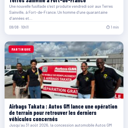
Terres Sainville à Fort-de-France
Une nouvelle fusillade s'est produite vendredi soir aux Terres
Sainville, à Fort-de-France. Un homme d'une quarantaine
d'années et…
08/08 · 10h11
⏱ 1 min
MARTINIQUE
Airbags Takata : Autos GM lance une opération
de terrain pour retrouver les derniers
véhicules concernés
Jusqu'au 31 août 2026, la concession automobile Autos GM