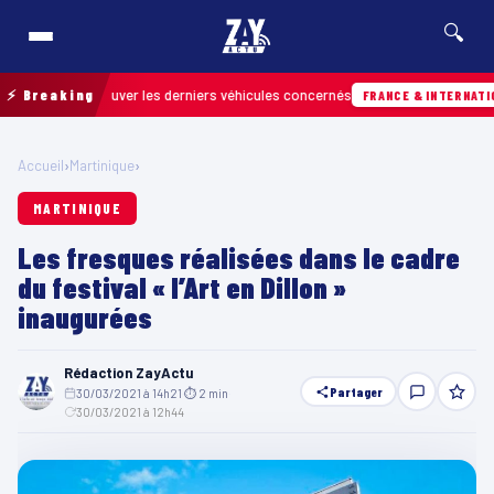
🔍
our retrouver les derniers véhicules concernés
⚡ Breaking
FRANCE & INTERNATIONALE
Accueil
›
Martinique
›
MARTINIQUE
Les fresques réalisées dans le cadre
du festival « l’Art en Dillon »
inaugurées
Rédaction ZayActu
Partager
30/03/2021 à 14h21
·
⏱ 2 min
·
30/03/2021 à 12h44