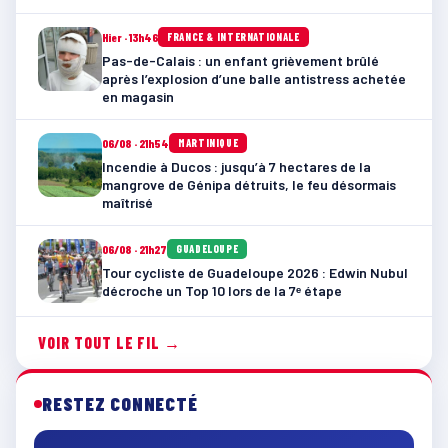
Hier · 13h46
FRANCE & INTERNATIONALE
Pas-de-Calais : un enfant grièvement brûlé
après l’explosion d’une balle antistress achetée
en magasin
06/08 · 21h54
MARTINIQUE
Incendie à Ducos : jusqu’à 7 hectares de la
mangrove de Génipa détruits, le feu désormais
maîtrisé
06/08 · 21h27
GUADELOUPE
Tour cycliste de Guadeloupe 2026 : Edwin Nubul
décroche un Top 10 lors de la 7ᵉ étape
VOIR TOUT LE FIL →
RESTEZ CONNECTÉ