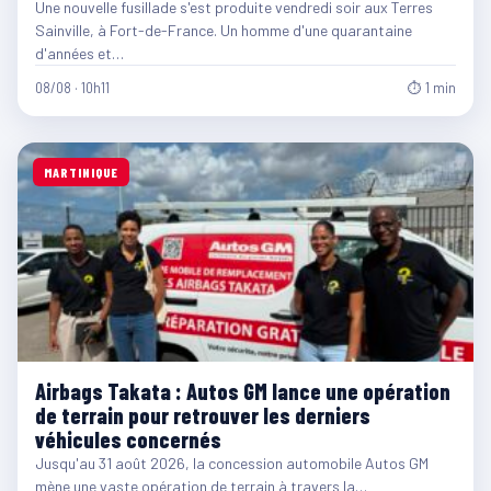
Une nouvelle fusillade s'est produite vendredi soir aux Terres
Sainville, à Fort-de-France. Un homme d'une quarantaine
d'années et…
08/08 · 10h11
⏱ 1 min
MARTINIQUE
Airbags Takata : Autos GM lance une opération
de terrain pour retrouver les derniers
véhicules concernés
Jusqu'au 31 août 2026, la concession automobile Autos GM
mène une vaste opération de terrain à travers la…