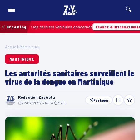
🔍
 retrouver les derniers véhicules concernés
⚡ Breaking
Hi
FRANCE & INTERNATIONALE
Accueil
›
Martinique
›
MARTINIQUE
Les autorités sanitaires surveillent le
virus de la dengue en Martinique
Rédaction ZayActu
Partager
22/02/2022 à 14h54
·
⏱ 2 min