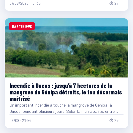
07/08/2026 · 10h35
⏱ 2 min
MARTINIQUE
Incendie à Ducos : jusqu’à 7 hectares de la
mangrove de Génipa détruits, le feu désormais
maîtrisé
Un important incendie a touché la mangrove de Génipa, à
Ducos, pendant plusieurs jours. Selon la municipalité, entre…
06/08 · 21h54
⏱ 2 min