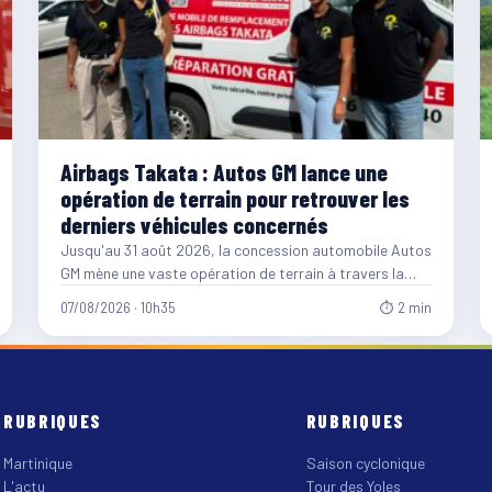
Airbags Takata : Autos GM lance une
opération de terrain pour retrouver les
derniers véhicules concernés
Jusqu'au 31 août 2026, la concession automobile Autos
GM mène une vaste opération de terrain à travers la…
07/08/2026 · 10h35
⏱ 2 min
RUBRIQUES
RUBRIQUES
Martinique
Saison cyclonique
L'actu
Tour des Yoles