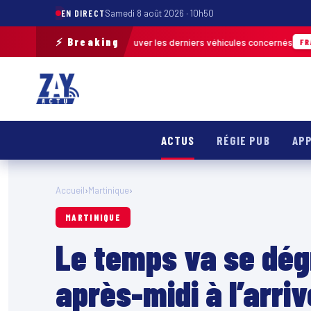
EN DIRECT
Samedi 8 août 2026 · 10h50
⚡ Breaking
de terrain pour retrouver les derniers véhicules concernés
FRANCE & IN
ACTUS
RÉGIE PUB
APP
Accueil
›
Martinique
›
MARTINIQUE
Le temps va se dég
après-midi à l’arri