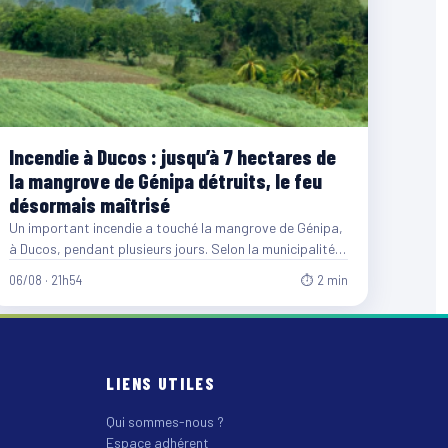
Incendie à Ducos : jusqu’à 7 hectares de
la mangrove de Génipa détruits, le feu
désormais maîtrisé
Un important incendie a touché la mangrove de Génipa,
à Ducos, pendant plusieurs jours. Selon la municipalité,
entre…
06/08 · 21h54
⏱ 2 min
LIENS UTILES
Qui sommes-nous ?
Espace adhérent