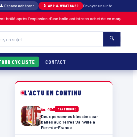
👤 Espace adhérent
📱 APP & WHATSAPP
Envoyer une info
près l’explosion d’une balle antistress achetée en magasin
MARTINIQUE
🔍
TOUR CYCLISTE
CONTACT
L'ACTU EN CONTINU
Auj. · 10h11
MARTINIQUE
Deux personnes blessées par
balles aux Terres Sainville à
Fort-de-France