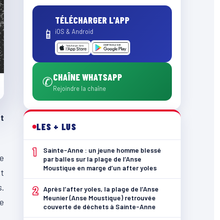
TÉLÉCHARGER L'APP
📱
iOS & Android
CHAÎNE WHATSAPP
✆
Rejoindre la chaîne
nt
LES + LUS
1
Sainte-Anne : un jeune homme blessé
he
par balles sur la plage de l’Anse
Moustique en marge d’un after yoles
nt
s.
2
Après l’after yoles, la plage de l’Anse
Meunier (Anse Moustique) retrouvée
e
couverte de déchets à Sainte-Anne