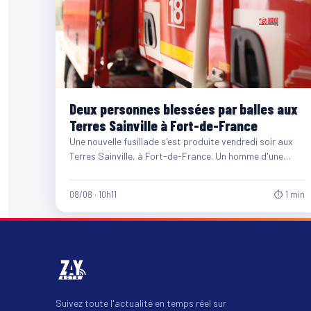
Deux personnes blessées par balles aux
Terres Sainville à Fort-de-France
Une nouvelle fusillade s'est produite vendredi soir aux
Terres Sainville, à Fort-de-France. Un homme d'une
quarantaine d'années et…
08/08 · 10h11
⏱ 1 min
Suivez toute l'actualité en temps réel sur