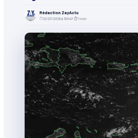
Rédaction ZayActu
12/07/2019 à 15h47
·
⏱ 1 min