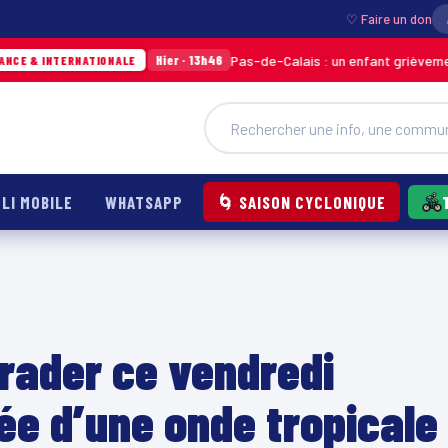
♡ Faire un don
Pas-de-Calais : un enfant grièvement brûlé a
Hier · 13h46
TERNATIONALE
LI MOBILE
WHATSAPP
🌀 SAISON CYCLONIQUE
rader ce vendredi
vée d’une onde tropicale