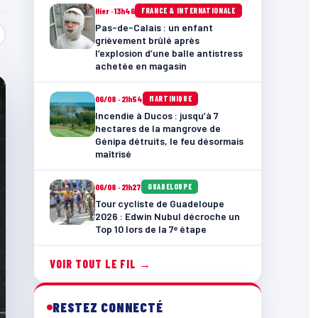
Hier · 13h46
FRANCE & INTERNATIONALE
Pas-de-Calais : un enfant
grièvement brûlé après
l’explosion d’une balle antistress
achetée en magasin
06/08 · 21h54
MARTINIQUE
Incendie à Ducos : jusqu’à 7
hectares de la mangrove de
Génipa détruits, le feu désormais
maîtrisé
06/08 · 21h27
GUADELOUPE
Tour cycliste de Guadeloupe
2026 : Edwin Nubul décroche un
Top 10 lors de la 7ᵉ étape
VOIR TOUT LE FIL →
RESTEZ CONNECTÉ