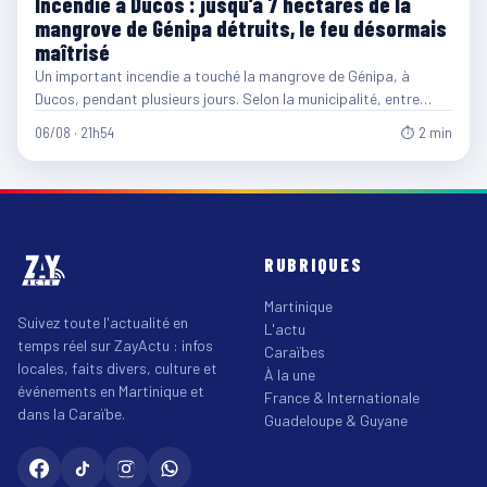
Incendie à Ducos : jusqu’à 7 hectares de la
mangrove de Génipa détruits, le feu désormais
maîtrisé
Un important incendie a touché la mangrove de Génipa, à
Ducos, pendant plusieurs jours. Selon la municipalité, entre…
06/08 · 21h54
⏱ 2 min
RUBRIQUES
Martinique
Suivez toute l'actualité en
L'actu
temps réel sur ZayActu : infos
Caraïbes
locales, faits divers, culture et
À la une
événements en Martinique et
France & Internationale
dans la Caraïbe.
Guadeloupe & Guyane