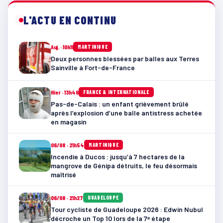
L'ACTU EN CONTINU
Auj. · 10h11
MARTINIQUE
Deux personnes blessées par balles aux Terres
Sainville à Fort-de-France
Hier · 13h46
FRANCE & INTERNATIONALE
Pas-de-Calais : un enfant grièvement brûlé
après l’explosion d’une balle antistress achetée
en magasin
06/08 · 21h54
MARTINIQUE
Incendie à Ducos : jusqu’à 7 hectares de la
mangrove de Génipa détruits, le feu désormais
maîtrisé
06/08 · 21h27
GUADELOUPE
Tour cycliste de Guadeloupe 2026 : Edwin Nubul
décroche un Top 10 lors de la 7ᵉ étape