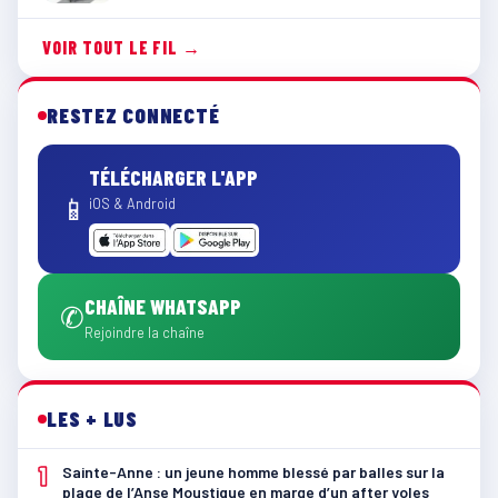
VOIR TOUT LE FIL →
RESTEZ CONNECTÉ
TÉLÉCHARGER L'APP
📱
iOS & Android
CHAÎNE WHATSAPP
✆
Rejoindre la chaîne
LES + LUS
1
Sainte-Anne : un jeune homme blessé par balles sur la
plage de l’Anse Moustique en marge d’un after yoles