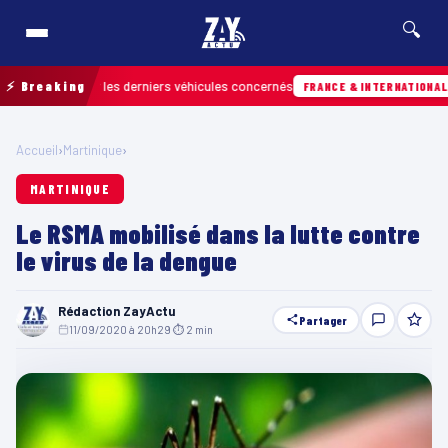
🔍
retrouver les derniers véhicules concernés
⚡ Breaking
Hie
FRANCE & INTERNATIONALE
Accueil
›
Martinique
›
MARTINIQUE
Le RSMA mobilisé dans la lutte contre
le virus de la dengue
Rédaction ZayActu
Partager
11/09/2020 à 20h29
·
⏱ 2 min