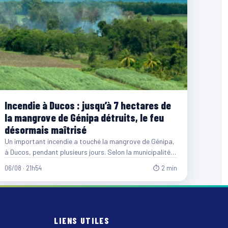
Incendie à Ducos : jusqu’à 7 hectares de
la mangrove de Génipa détruits, le feu
désormais maîtrisé
Un important incendie a touché la mangrove de Génipa,
à Ducos, pendant plusieurs jours. Selon la municipalité,
entre…
06/08 · 21h54
⏱ 2 min
LIENS UTILES