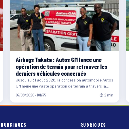
Airbags Takata : Autos GM lance une
opération de terrain pour retrouver les
derniers véhicules concernés
Jusqu'au 31 août 2026, la concession automobile Autos
GM mène une vaste opération de terrain à travers la…
07/08/2026 · 10h35
⏱ 2 min
RUBRIQUES
RUBRIQUES