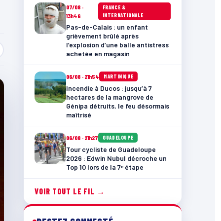
07/08 ·
FRANCE &
INTERNATIONALE
13h46
Pas-de-Calais : un enfant
grièvement brûlé après
l’explosion d’une balle antistress
achetée en magasin
06/08 · 21h54
MARTINIQUE
Incendie à Ducos : jusqu’à 7
hectares de la mangrove de
Génipa détruits, le feu désormais
maîtrisé
06/08 · 21h27
GUADELOUPE
Tour cycliste de Guadeloupe
2026 : Edwin Nubul décroche un
Top 10 lors de la 7ᵉ étape
VOIR TOUT LE FIL →