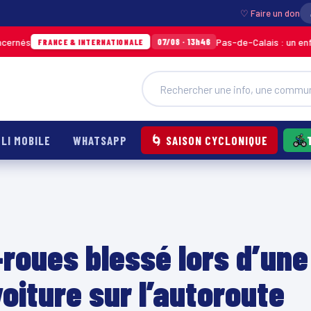
♡ Faire un don
Pas-de-Calais : un enfant grièvem
07/08 · 13h46
NCE & INTERNATIONALE
LI MOBILE
WHATSAPP
🌀 SAISON CYCLONIQUE
-roues blessé lors d’une
voiture sur l’autoroute