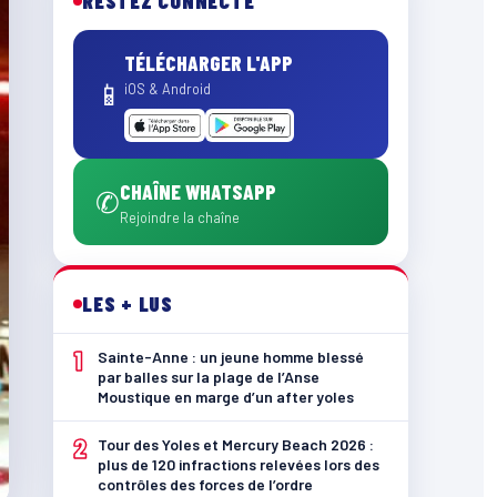
RESTEZ CONNECTÉ
TÉLÉCHARGER L'APP
📱
iOS & Android
CHAÎNE WHATSAPP
✆
Rejoindre la chaîne
LES + LUS
1
Sainte-Anne : un jeune homme blessé
par balles sur la plage de l’Anse
Moustique en marge d’un after yoles
2
Tour des Yoles et Mercury Beach 2026 :
plus de 120 infractions relevées lors des
contrôles des forces de l’ordre