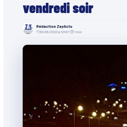
vendredi soir
Rédaction ZayActu
30/05/2020 à 12h57
·
⏱ 1 min