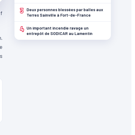
3
Deux personnes blessées par balles aux
uf
Terres Sainville à Fort-de-France
4
Un important incendie ravage un
entrepôt de SODICAR au Lamentin
n.
te
us