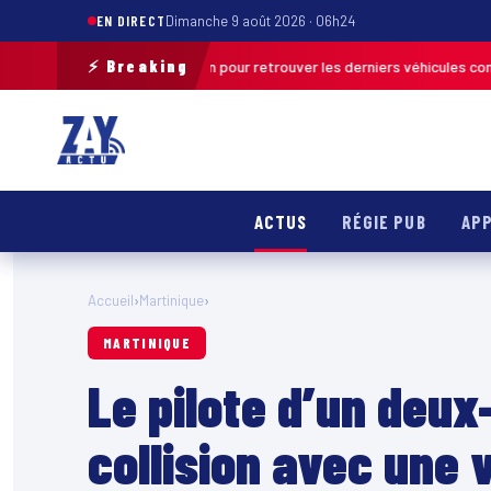
EN DIRECT
Dimanche 9 août 2026 · 06h24
⚡ Breaking
pération de terrain pour retrouver les derniers véhicules concernés
FRA
ACTUS
RÉGIE PUB
APP
Accueil
›
Martinique
›
MARTINIQUE
Le pilote d’un deux
collision avec une 