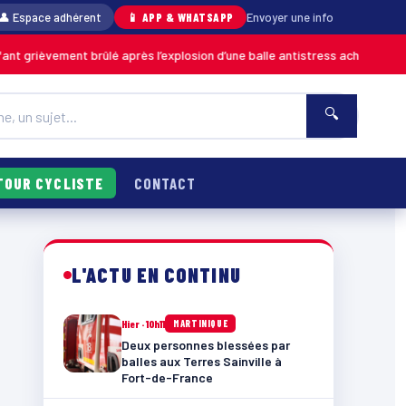
👤 Espace adhérent
📱 APP & WHATSAPP
Envoyer une info
ent brûlé après l’explosion d’une balle antistress achetée en magasin
MA
🔍
TOUR CYCLISTE
CONTACT
L'ACTU EN CONTINU
Hier · 10h11
MARTINIQUE
Deux personnes blessées par
balles aux Terres Sainville à
Fort-de-France