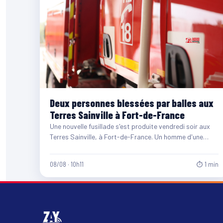
Deux personnes blessées par balles aux
Terres Sainville à Fort-de-France
Une nouvelle fusillade s'est produite vendredi soir aux
Terres Sainville, à Fort-de-France. Un homme d'une
quarantaine d'années et…
08/08 · 10h11
⏱ 1 min