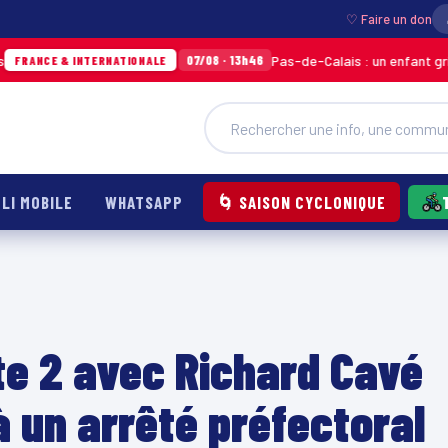
♡ Faire un don
Pas-de-Calais : un enfant grièvement br
07/08 · 13h46
 INTERNATIONALE
LI MOBILE
WHATSAPP
🌀 SAISON CYCLONIQUE
e 2 avec Richard Cavé
à un arrêté préfectoral