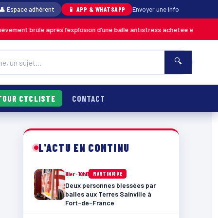
👤 Espace adhérent
📱 APP & WHATSAPP
Envoyer une info
ûlé après l’explosion d’une balle antistress achetée en magasin
MARTINI
🔍
TOUR CYCLISTE
CONTACT
L'ACTU EN CONTINU
Hier · 10h11
MARTINIQUE
Deux personnes blessées par
balles aux Terres Sainville à
Fort-de-France