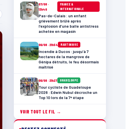
07/08 ·
FRANCE &
INTERNATIONALE
13h46
Pas-de-Calais : un enfant
grièvement brûlé après
l’explosion d’une balle antistress
achetée en magasin
06/08 · 21h54
MARTINIQUE
Incendie à Ducos : jusqu’à 7
hectares de la mangrove de
Génipa détruits, le feu désormais
maîtrisé
06/08 · 21h27
GUADELOUPE
Tour cycliste de Guadeloupe
2026 : Edwin Nubul décroche un
Top 10 lors de la 7ᵉ étape
VOIR TOUT LE FIL →