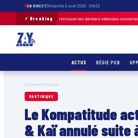
EN DIRECT
Dimanche 9 août 2026 · 04h23
⚡ Breaking
ion de terrain pour retrouver les derniers véhicules concernés
FRANCE &
ACTUS
RÉGIE PUB
APP
Accueil
›
Martinique
›
MARTINIQUE
Le Kompatitude act
& Kaï annulé suite 