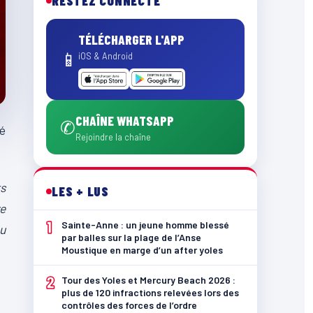
RESTEZ CONNECTÉ
TÉLÉCHARGER L'APP
📱
iOS & Android
CHAÎNE WHATSAPP
✆
vé
Rejoindre la chaîne
ts
LES + LUS
re
1
Sainte-Anne : un jeune homme blessé
ou
par balles sur la plage de l’Anse
Moustique en marge d’un after yoles
2
Tour des Yoles et Mercury Beach 2026 :
plus de 120 infractions relevées lors des
contrôles des forces de l’ordre