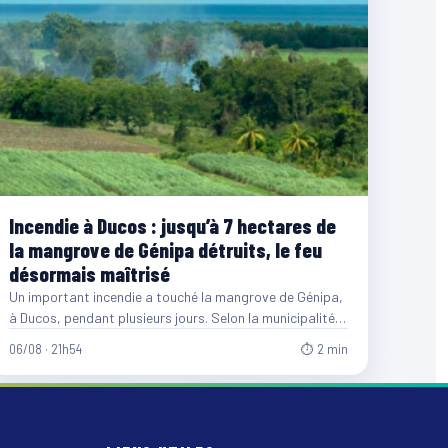
Incendie à Ducos : jusqu’à 7 hectares de
la mangrove de Génipa détruits, le feu
désormais maîtrisé
Un important incendie a touché la mangrove de Génipa,
à Ducos, pendant plusieurs jours. Selon la municipalité,
entre…
06/08 · 21h54
⏱ 2 min