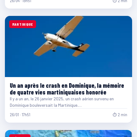
26/04 · 19h51
⏱ 2 min
MARTINIQUE
Un an après le crash en Dominique, la mémoire
de quatre vies martiniquaises honorée
Il y a un an, le 26 janvier 2025, un crash aérien survenu en
Dominique bouleversait la Martinique.…
26/01 · 17h51
⏱ 2 min