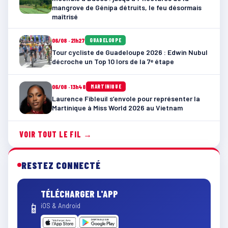
mangrove de Génipa détruits, le feu désormais
maîtrisé
06/08 · 21h27
GUADELOUPE
Tour cycliste de Guadeloupe 2026 : Edwin Nubul
décroche un Top 10 lors de la 7ᵉ étape
06/08 · 13h48
MARTINIQUE
Laurence Fibleuil s’envole pour représenter la
Martinique à Miss World 2026 au Vietnam
VOIR TOUT LE FIL →
RESTEZ CONNECTÉ
TÉLÉCHARGER L'APP
📱
iOS & Android