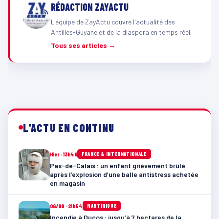
RÉDACTION ZAYACTU
L'équipe de ZayActu couvre l'actualité des
Antilles-Guyane et de la diaspora en temps réel.
Tous ses articles →
L'ACTU EN CONTINU
Hier · 13h46
FRANCE & INTERNATIONALE
Pas-de-Calais : un enfant grièvement brûlé
après l’explosion d’une balle antistress achetée
en magasin
06/08 · 21h54
MARTINIQUE
Incendie à Ducos : jusqu’à 7 hectares de la