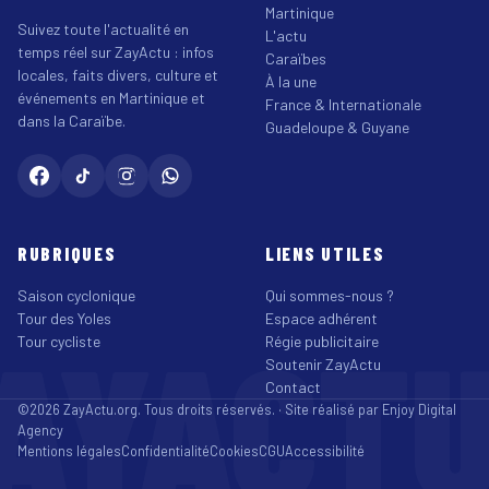
Martinique
Suivez toute l'actualité en
L'actu
temps réel sur ZayActu : infos
Caraïbes
locales, faits divers, culture et
À la une
événements en Martinique et
France & Internationale
dans la Caraïbe.
Guadeloupe & Guyane
RUBRIQUES
LIENS UTILES
Saison cyclonique
Qui sommes-nous ?
Tour des Yoles
Espace adhérent
AYACT
Tour cycliste
Régie publicitaire
Soutenir ZayActu
Contact
©2026 ZayActu.org. Tous droits réservés. · Site réalisé par
Enjoy Digital
Agency
Mentions légales
Confidentialité
Cookies
CGU
Accessibilité