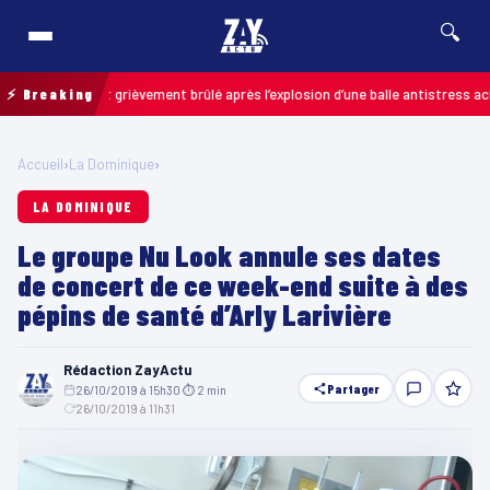
🔍
 un enfant grièvement brûlé après l’explosion d’une balle antistress achetée
⚡ Breaking
Accueil
›
La Dominique
›
LA DOMINIQUE
Le groupe Nu Look annule ses dates
de concert de ce week-end suite à des
pépins de santé d’Arly Larivière
Rédaction ZayActu
Partager
26/10/2019 à 15h30
·
⏱ 2 min
·
26/10/2019 à 11h31