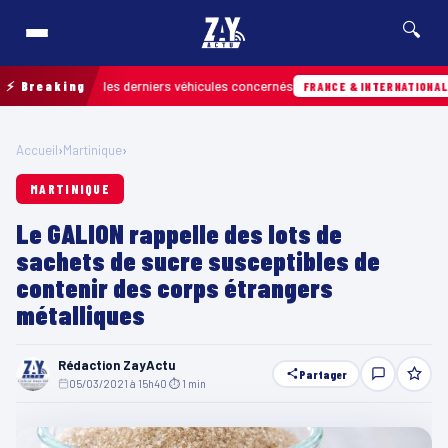
🔍
retrouver les derniers véhicules concernés
⚡ Breaking
07/
FRANCE & INTERNATIONALE
Accueil
›
Martinique
›
MARTINIQUE
Le GALION rappelle des lots de
sachets de sucre susceptibles de
contenir des corps étrangers
métalliques
Rédaction ZayActu
Partager
05/03/2021 à 15h40
·
⏱ 1 min