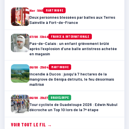
Hier · 10h11
MARTINIQUE
Deux personnes blessées par balles aux Terres
Sainville à Fort-de-France
07/08 · 13h46
FRANCE & INTERNATIONALE
Pas-de-Calais : un enfant grièvement brûlé
après l’explosion d’une balle antistress achetée
en magasin
06/08 · 21h54
MARTINIQUE
Incendie à Ducos : jusqu’à 7 hectares de la
mangrove de Génipa détruits, le feu désormais
maîtrisé
06/08 · 21h27
GUADELOUPE
Tour cycliste de Guadeloupe 2026 : Edwin Nubul
décroche un Top 10 lors de la 7ᵉ étape
VOIR TOUT LE FIL →