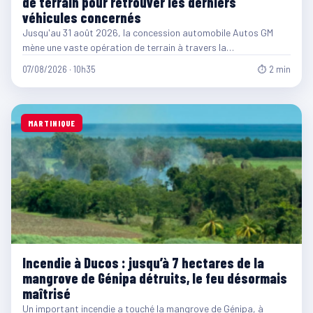
de terrain pour retrouver les derniers
véhicules concernés
Jusqu'au 31 août 2026, la concession automobile Autos GM
mène une vaste opération de terrain à travers la…
07/08/2026 · 10h35
⏱ 2 min
MARTINIQUE
Incendie à Ducos : jusqu’à 7 hectares de la
mangrove de Génipa détruits, le feu désormais
maîtrisé
Un important incendie a touché la mangrove de Génipa, à