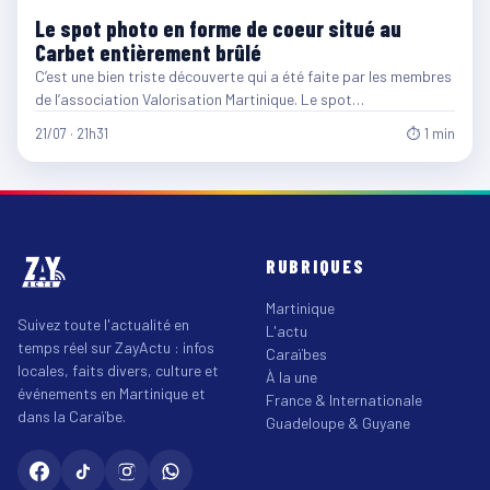
Le spot photo en forme de coeur situé au
Carbet entièrement brûlé
C’est une bien triste découverte qui a été faite par les membres
de l’association Valorisation Martinique. Le spot…
21/07 · 21h31
⏱ 1 min
RUBRIQUES
Martinique
Suivez toute l'actualité en
L'actu
temps réel sur ZayActu : infos
Caraïbes
locales, faits divers, culture et
À la une
événements en Martinique et
France & Internationale
dans la Caraïbe.
Guadeloupe & Guyane