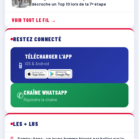
décroche un Top 10 lors de la 7ᵉ étape
VOIR TOUT LE FIL →
RESTEZ CONNECTÉ
TÉLÉCHARGER L'APP
📱
iOS & Android
CHAÎNE WHATSAPP
✆
Rejoindre la chaîne
LES + LUS
Sainte-Anne : un jeune homme blessé par balles sur la