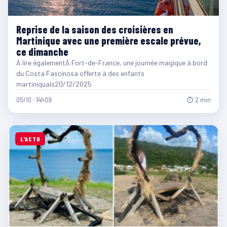
Reprise de la saison des croisières en
Martinique avec une première escale prévue,
ce dimanche
À lire égalementÀ Fort-de-France, une journée magique à bord
du Costa Fascinosa offerte à des enfants
martiniquais20/12/2025
05/10 · 14h09
⏱ 2 min
L'ACTU