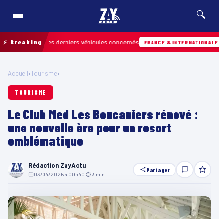
🔍
trouver les derniers véhicules concernés
⚡ Breaking
Hier ·
FRANCE & INTERNATIONALE
Accueil
›
Tourisme
›
TOURISME
Le Club Med Les Boucaniers rénové :
une nouvelle ère pour un resort
emblématique
Rédaction ZayActu
Partager
03/04/2025 à 09h40
·
⏱ 3 min