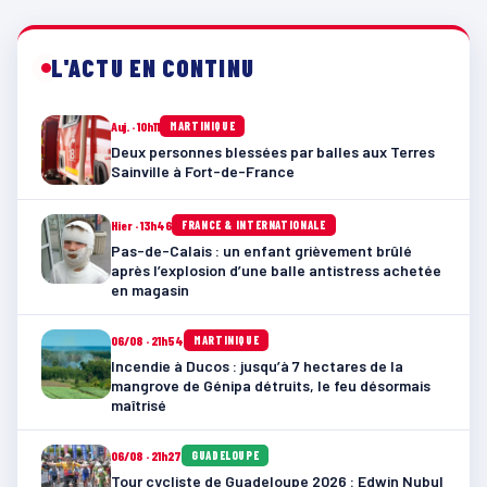
L'ACTU EN CONTINU
Auj. · 10h11
MARTINIQUE
Deux personnes blessées par balles aux Terres
Sainville à Fort-de-France
Hier · 13h46
FRANCE & INTERNATIONALE
Pas-de-Calais : un enfant grièvement brûlé
après l’explosion d’une balle antistress achetée
en magasin
06/08 · 21h54
MARTINIQUE
Incendie à Ducos : jusqu’à 7 hectares de la
mangrove de Génipa détruits, le feu désormais
maîtrisé
06/08 · 21h27
GUADELOUPE
Tour cycliste de Guadeloupe 2026 : Edwin Nubul