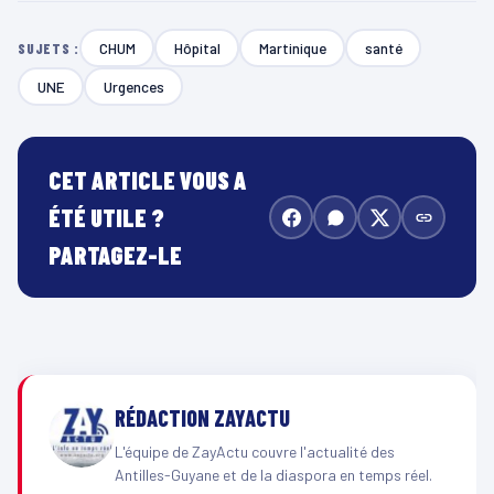
CHUM
Hôpital
Martinique
santé
SUJETS :
UNE
Urgences
CET ARTICLE VOUS A
ÉTÉ UTILE ?
PARTAGEZ-LE
RÉDACTION ZAYACTU
L'équipe de ZayActu couvre l'actualité des
Antilles-Guyane et de la diaspora en temps réel.