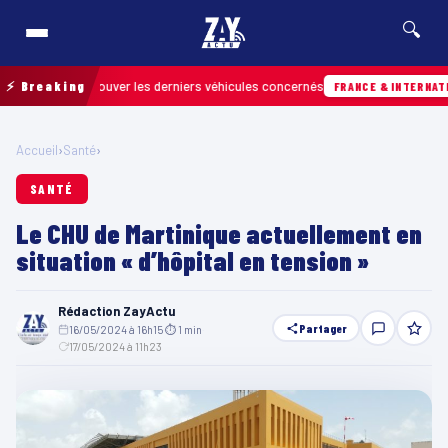
🔍
 pour retrouver les derniers véhicules concernés
⚡ Breaking
FRANCE & INTERNATIONALE
Accueil
›
Santé
›
SANTÉ
Le CHU de Martinique actuellement en
situation « d’hôpital en tension »
Rédaction ZayActu
Partager
16/05/2024 à 16h15
·
⏱ 1 min
·
17/05/2024 à 11h23