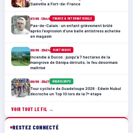
Sainville à Fort-de-France
07/08 · 13h46
FRANCE & INTERNATIONALE
Pas-de-Calais : un enfant grièvement brûlé
après l’explosion d’une balle antistress achetée
en magasin
06/08 · 21h54
MARTINIQUE
Incendie à Ducos : jusqu’à 7 hectares de la
mangrove de Génipa détruits, le feu désormais
maîtrisé
06/08 · 21h27
GUADELOUPE
Tour cycliste de Guadeloupe 2026 : Edwin Nubul
décroche un Top 10 lors de la 7ᵉ étape
VOIR TOUT LE FIL →
RESTEZ CONNECTÉ