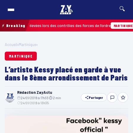
🔍
fractions relevées lors des contrôles des forces de l’ordre
⚡ Breaking
04
MARTINIQUE
Accueil
›
Martinique
›
MARTINIQUE
L’artiste Kessy placé en garde à vue
dans le 8ème arrondissement de Paris
Rédaction ZayActu
Partager
24/01/2019 à 17h33
·
⏱ 2 min
·
24/01/2019 à 13h35