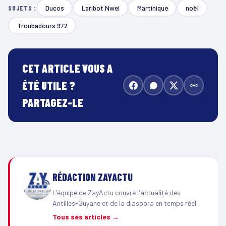
Ducos
Laribot Nwel
Martinique
noël
SUJETS :
Troubadours 972
CET ARTICLE VOUS A
ÉTÉ UTILE ?
PARTAGEZ-LE
RÉDACTION ZAYACTU
L'équipe de ZayActu couvre l'actualité des
Antilles-Guyane et de la diaspora en temps réel.
Tous ses articles →