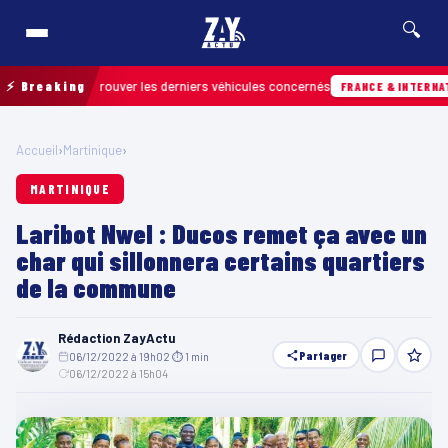
🔍
 pour retrouver les derniers véhicules concernés
⚡ Breaking
FRANCE & INTERNATIONALE
Accueil
›
Martinique
›
MARTINIQUE
Laribot Nwel : Ducos remet ça avec un
char qui sillonnera certains quartiers
de la commune
Rédaction ZayActu
Partager
06/12/2022 à 19h02
·
⏱ 1 min
·
06/12/2022 à 15h04