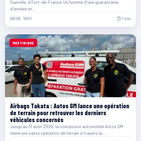
Sainville, à Fort-de-France. Un homme d'une quarantaine
d'années et…
08/08 · 10h11
⏱ 1 min
MARTINIQUE
Airbags Takata : Autos GM lance une opération
de terrain pour retrouver les derniers
véhicules concernés
Jusqu'au 31 août 2026, la concession automobile Autos GM
mène une vaste opération de terrain à travers la…