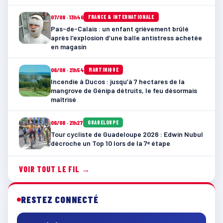
07/08 · 13h46
FRANCE & INTERNATIONALE
Pas-de-Calais : un enfant grièvement brûlé
après l’explosion d’une balle antistress achetée
en magasin
06/08 · 21h54
MARTINIQUE
Incendie à Ducos : jusqu’à 7 hectares de la
mangrove de Génipa détruits, le feu désormais
maîtrisé
06/08 · 21h27
GUADELOUPE
Tour cycliste de Guadeloupe 2026 : Edwin Nubul
décroche un Top 10 lors de la 7ᵉ étape
VOIR TOUT LE FIL →
RESTEZ CONNECTÉ