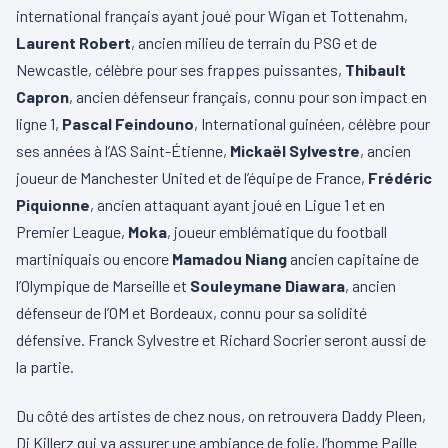
international français ayant joué pour Wigan et Tottenahm,
Laurent Robert
, ancien milieu de terrain du PSG et de
Newcastle, célèbre pour ses frappes puissantes,
Thibault
Capron
, ancien défenseur français, connu pour son impact en
ligne 1,
Pascal Feindouno
, International guinéen, célèbre pour
ses années à l’AS Saint-Étienne,
Mickaël Sylvestre
, ancien
joueur de Manchester United et de l’équipe de France,
Frédéric
Piquionne
, ancien attaquant ayant joué en Ligue 1 et en
Premier League,
Moka
, joueur emblématique du football
martiniquais ou encore
Mamadou Niang
ancien capitaine de
l’Olympique de Marseille et
Souleymane Diawara
, ancien
défenseur de l’OM et Bordeaux, connu pour sa solidité
défensive. Franck Sylvestre et Richard Socrier seront aussi de
la partie.
Du côté des artistes de chez nous, on retrouvera Daddy Pleen,
Dj Killerz qui va assurer une ambiance de folie, l’homme Paille