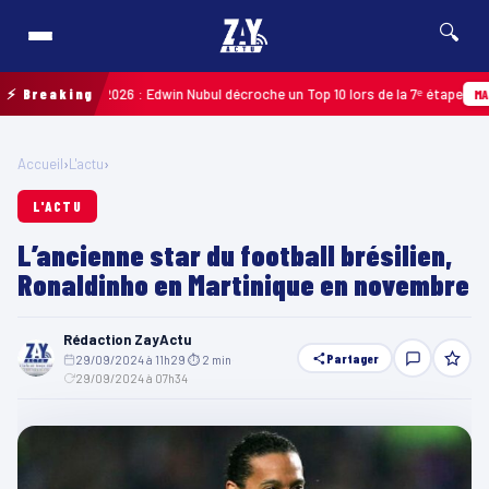
🔍
adeloupe 2026 : Edwin Nubul décroche un Top 10 lors de la 7ᵉ étape
⚡ Breaking
MARTINIQ
Accueil
›
L'actu
›
L'ACTU
L’ancienne star du football brésilien,
Ronaldinho en Martinique en novembre
Rédaction ZayActu
Partager
29/09/2024 à 11h29
·
⏱ 2 min
·
29/09/2024 à 07h34