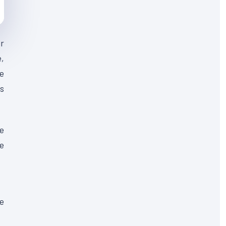
ur
,
e
rs
de
de
e