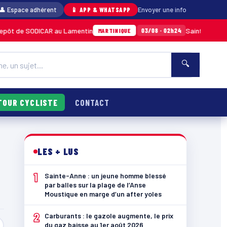
👤 Espace adhérent
📱 APP & WHATSAPP
Envoyer une info
SODICAR au Lamentin
Sainte-Anne : un jeune 
03/08 · 02h24
MARTINIQUE
🔍
TOUR CYCLISTE
CONTACT
LES + LUS
1
Sainte-Anne : un jeune homme blessé
par balles sur la plage de l’Anse
Moustique en marge d’un after yoles
2
Carburants : le gazole augmente, le prix
du gaz baisse au 1er août 2026