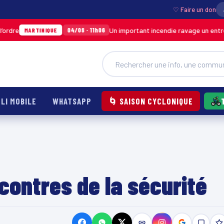
♡ Faire un don
Un important incendie ravage un entrepôt de 
04/08 · 11h06
RTINIQUE
LI MOBILE
WHATSAPP
🌀 SAISON CYCLONIQUE
ontres de la sécurité