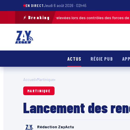
EN DIRECT
Jeudi 6 août 2026 · 02h45
⚡ Breaking
s de 120 infractions relevées lors des contrôles des forces de l’ordre
MA
ACTUS
RÉGIE PUB
APP
Accueil
›
Martinique
›
MARTINIQUE
Lancement des renc
Rédaction ZayActu