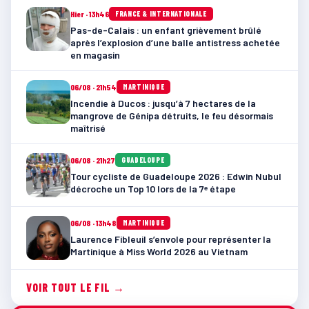
Hier · 13h46
FRANCE & INTERNATIONALE
Pas-de-Calais : un enfant grièvement brûlé
après l’explosion d’une balle antistress achetée
en magasin
06/08 · 21h54
MARTINIQUE
Incendie à Ducos : jusqu’à 7 hectares de la
mangrove de Génipa détruits, le feu désormais
maîtrisé
06/08 · 21h27
GUADELOUPE
Tour cycliste de Guadeloupe 2026 : Edwin Nubul
décroche un Top 10 lors de la 7ᵉ étape
06/08 · 13h48
MARTINIQUE
Laurence Fibleuil s’envole pour représenter la
Martinique à Miss World 2026 au Vietnam
VOIR TOUT LE FIL →