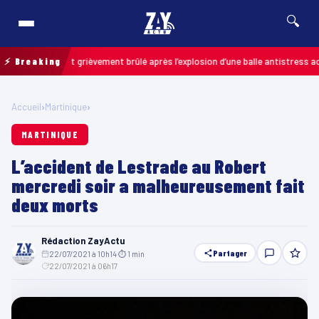
🔍
: un enfant grièvement brûlé après l’explosion d’une balle antistress acheté
⚡ Breaking
Accueil
›
Martinique
›
MARTINIQUE
L’accident de Lestrade au Robert
mercredi soir a malheureusement fait
deux morts
Rédaction ZayActu
Partager
22/07/2021 à 10h14
·
⏱ 1 min
·
22/07/2021 à 06h17