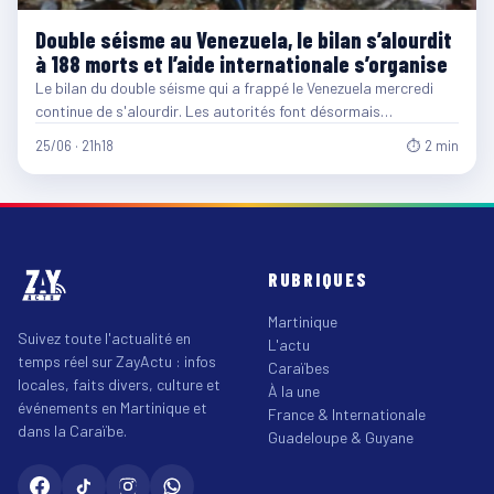
Double séisme au Venezuela, le bilan s’alourdit
à 188 morts et l’aide internationale s’organise
Le bilan du double séisme qui a frappé le Venezuela mercredi
continue de s'alourdir. Les autorités font désormais…
25/06 · 21h18
⏱ 2 min
RUBRIQUES
Martinique
Suivez toute l'actualité en
L'actu
temps réel sur ZayActu : infos
Caraïbes
locales, faits divers, culture et
À la une
événements en Martinique et
France & Internationale
dans la Caraïbe.
Guadeloupe & Guyane