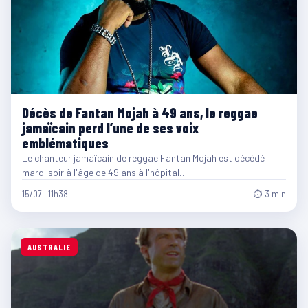
Décès de Fantan Mojah à 49 ans, le reggae
jamaïcain perd l’une de ses voix
emblématiques
Le chanteur jamaïcain de reggae Fantan Mojah est décédé
mardi soir à l'âge de 49 ans à l'hôpital…
15/07 · 11h38
⏱ 3 min
AUSTRALIE