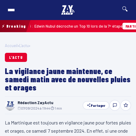
🔍
eloupe 2026 : Edwin Nubul décroche un Top 10 lors de la 7ᵉ étape
⚡ Breaking
MARTINIQUE
Accueil
›
L'actu
›
L'ACTU
La vigilance jaune maintenue, ce
samedi matin avec de nouvelles pluies
et orages
Rédaction ZayActu
Partager
07/09/2024 à 11h44
·
⏱ 1 min
La Martinique est toujours en vigilance jaune pour fortes pluies
et orages, ce samedi 7 septembre 2024. En effet, si une onde