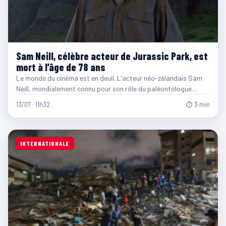
Sam Neill, célèbre acteur de Jurassic Park, est
mort à l’âge de 78 ans
Le monde du cinéma est en deuil. L'acteur néo-zélandais Sam
Neill, mondialement connu pour son rôle du paléontologue…
13/07 · 11h32
⏱ 3 min
INTERNATIONALE