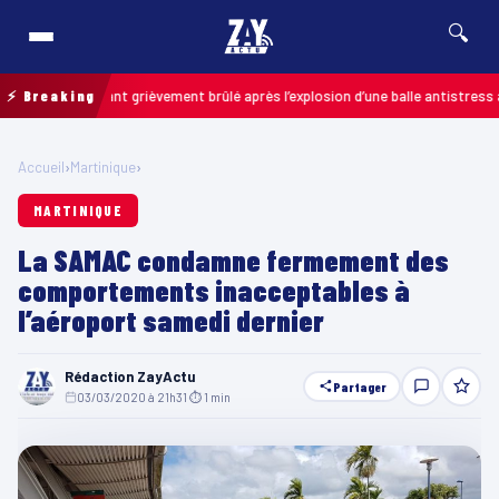
🔍
s : un enfant grièvement brûlé après l’explosion d’une balle antistress achet
⚡ Breaking
Accueil
›
Martinique
›
MARTINIQUE
La SAMAC condamne fermement des
comportements inacceptables à
l’aéroport samedi dernier
Rédaction ZayActu
Partager
03/03/2020 à 21h31
·
⏱ 1 min