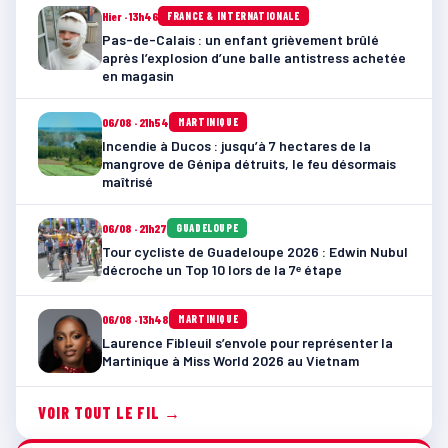
Hier · 13h46
FRANCE & INTERNATIONALE
Pas-de-Calais : un enfant grièvement brûlé
après l’explosion d’une balle antistress achetée
en magasin
06/08 · 21h54
MARTINIQUE
Incendie à Ducos : jusqu’à 7 hectares de la
mangrove de Génipa détruits, le feu désormais
maîtrisé
06/08 · 21h27
GUADELOUPE
Tour cycliste de Guadeloupe 2026 : Edwin Nubul
décroche un Top 10 lors de la 7ᵉ étape
06/08 · 13h48
MARTINIQUE
Laurence Fibleuil s’envole pour représenter la
Martinique à Miss World 2026 au Vietnam
VOIR TOUT LE FIL →