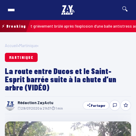
🔍
: un enfant grièvement brûlé après l’explosion d’une balle antistress acheté
⚡ Breaking
Accueil
›
Martinique
›
MARTINIQUE
La route entre Ducos et le Saint-
Esprit barrée suite à la chute d’un
arbre (VIDÉO)
Rédaction ZayActu
Partager
29/07/2020 à 21h37
·
⏱ 1 min