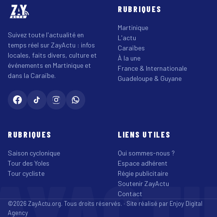
RUBRIQUES
Martinique
Suivez toute l'actualité en
L'actu
temps réel sur ZayActu : infos
Caraïbes
locales, faits divers, culture et
À la une
événements en Martinique et
France & Internationale
dans la Caraïbe.
Guadeloupe & Guyane
RUBRIQUES
LIENS UTILES
Saison cyclonique
Qui sommes-nous ?
Tour des Yoles
Espace adhérent
AYACT
Tour cycliste
Régie publicitaire
Soutenir ZayActu
Contact
©2026 ZayActu.org. Tous droits réservés. · Site réalisé par
Enjoy Digital
Agency