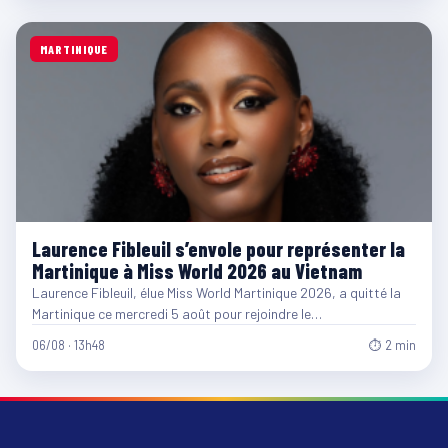
MARTINIQUE
Laurence Fibleuil s’envole pour représenter la
Martinique à Miss World 2026 au Vietnam
Laurence Fibleuil, élue Miss World Martinique 2026, a quitté la
Martinique ce mercredi 5 août pour rejoindre le…
06/08 · 13h48
⏱ 2 min