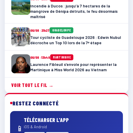
Incendie à Ducos : jusqu’à 7 hectares de la
mangrove de Génipa détruits, le feu désormais
maîtrisé
06/08 · 21h27
GUADELOUPE
Tour cycliste de Guadeloupe 2026 : Edwin Nubul
décroche un Top 10 lors de la 7ᵉ étape
06/08 · 13h48
MARTINIQUE
Laurence Fibleuil s’envole pour représenter la
Martinique à Miss World 2026 au Vietnam
VOIR TOUT LE FIL →
RESTEZ CONNECTÉ
TÉLÉCHARGER L'APP
📱
iOS & Android