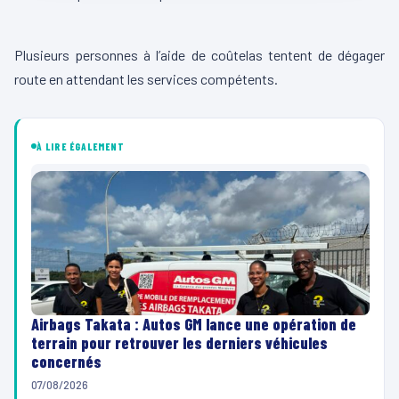
00:00
00:04
L
Plusieurs personnes à l’aide de coûtelas tentent de dégager
e
route en attendant les services compétents.
c
t
e
À LIRE ÉGALEMENT
u
r
v
i
d
é
o
Airbags Takata : Autos GM lance une opération de
terrain pour retrouver les derniers véhicules
concernés
07/08/2026