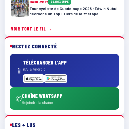
06/08 · 21h27
GUADELOUPE
Tour cycliste de Guadeloupe 2026 : Edwin Nubul
décroche un Top 10 lors de la 7ᵉ étape
VOIR TOUT LE FIL →
RESTEZ CONNECTÉ
TÉLÉCHARGER L'APP
📱
iOS & Android
CHAÎNE WHATSAPP
✆
Rejoindre la chaîne
LES + LUS