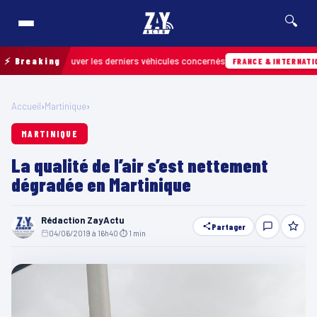
🔍
 pour retrouver les derniers véhicules concernés
⚡ Breaking
FRANCE & INTERNATIONALE
Accueil
›
Martinique
›
MARTINIQUE
La qualité de l’air s’est nettement
dégradée en Martinique
Rédaction ZayActu
Partager
04/06/2019 à 16h40
·
⏱ 1 min