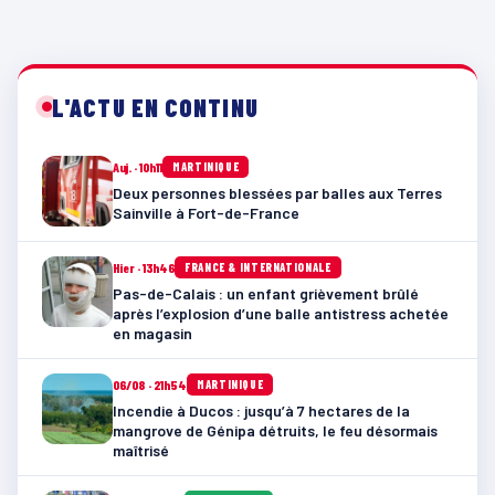
L'ACTU EN CONTINU
Auj. · 10h11
MARTINIQUE
Deux personnes blessées par balles aux Terres
Sainville à Fort-de-France
Hier · 13h46
FRANCE & INTERNATIONALE
Pas-de-Calais : un enfant grièvement brûlé
après l’explosion d’une balle antistress achetée
en magasin
06/08 · 21h54
MARTINIQUE
Incendie à Ducos : jusqu’à 7 hectares de la
mangrove de Génipa détruits, le feu désormais
maîtrisé