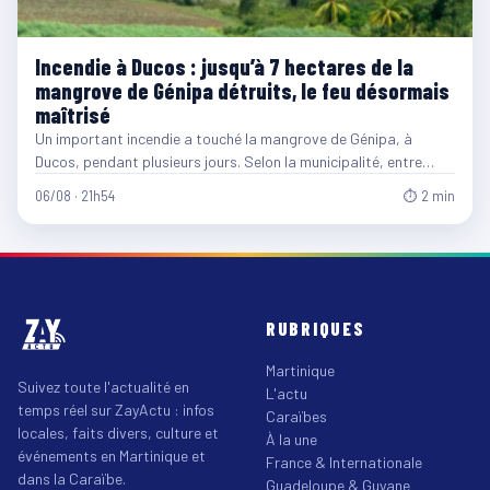
Incendie à Ducos : jusqu’à 7 hectares de la
mangrove de Génipa détruits, le feu désormais
maîtrisé
Un important incendie a touché la mangrove de Génipa, à
Ducos, pendant plusieurs jours. Selon la municipalité, entre…
06/08 · 21h54
⏱ 2 min
RUBRIQUES
Martinique
Suivez toute l'actualité en
L'actu
temps réel sur ZayActu : infos
Caraïbes
locales, faits divers, culture et
À la une
événements en Martinique et
France & Internationale
dans la Caraïbe.
Guadeloupe & Guyane