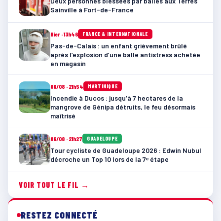
Deux personnes blessées par balles aux Terres
Sainville à Fort-de-France
Hier · 13h46
FRANCE & INTERNATIONALE
Pas-de-Calais : un enfant grièvement brûlé
après l’explosion d’une balle antistress achetée
en magasin
06/08 · 21h54
MARTINIQUE
Incendie à Ducos : jusqu’à 7 hectares de la
mangrove de Génipa détruits, le feu désormais
maîtrisé
06/08 · 21h27
GUADELOUPE
Tour cycliste de Guadeloupe 2026 : Edwin Nubul
décroche un Top 10 lors de la 7ᵉ étape
VOIR TOUT LE FIL →
RESTEZ CONNECTÉ