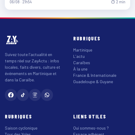
06/08 · 21h54
⏱ 2 min
RUBRIQUES
Martinique
Suivez toute l'actualité en
L'actu
temps réel sur ZayActu : infos
Caraïbes
locales, faits divers, culture et
À la une
événements en Martinique et
France & Internationale
dans la Caraïbe.
Guadeloupe & Guyane
RUBRIQUES
LIENS UTILES
Saison cyclonique
Qui sommes-nous ?
Tour des Yoles
Espace adhérent