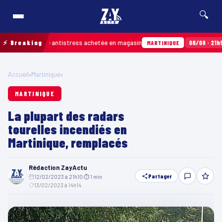
🔍
 d’une balle antistress achetée en magasin
⚡ Breaking
06/08 · 21h54
Ince
MARTINIQUE
Accueil
›
Martinique
›
MARTINIQUE
La plupart des radars
tourelles incendiés en
Martinique, remplacés
Rédaction ZayActu
Partager
12/02/2023 à 21h10
·
⏱ 1 min
·
13/02/2023 à 14h14