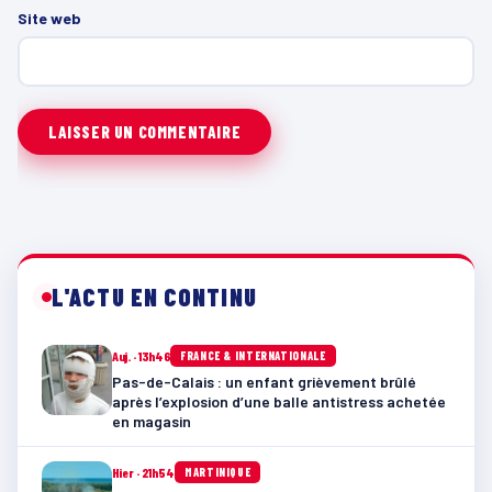
Site web
L'ACTU EN CONTINU
Auj. · 13h46
FRANCE & INTERNATIONALE
Pas-de-Calais : un enfant grièvement brûlé
après l’explosion d’une balle antistress achetée
en magasin
Hier · 21h54
MARTINIQUE