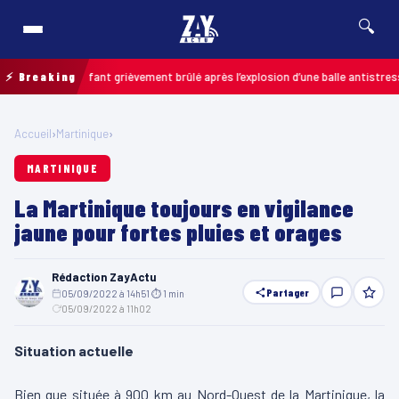
🔍
is : un enfant grièvement brûlé après l’explosion d’une balle antistress ach
⚡ Breaking
Accueil
›
Martinique
›
MARTINIQUE
La Martinique toujours en vigilance
jaune pour fortes pluies et orages
Rédaction ZayActu
Partager
05/09/2022 à 14h51
·
⏱ 1 min
·
05/09/2022 à 11h02
Situation actuelle
Bien que située à 900 km au Nord-Ouest de la Martinique, la