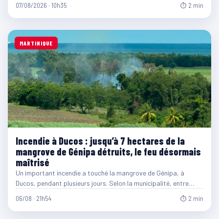
07/08/2026 · 10h35
⏱ 2 min
MARTINIQUE
Incendie à Ducos : jusqu’à 7 hectares de la
mangrove de Génipa détruits, le feu désormais
maîtrisé
Un important incendie a touché la mangrove de Génipa, à
Ducos, pendant plusieurs jours. Selon la municipalité, entre…
06/08 · 21h54
⏱ 2 min