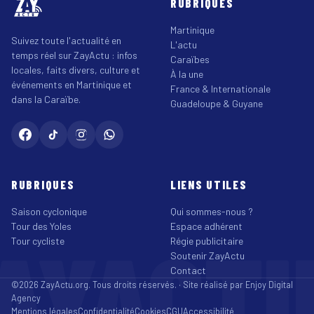
RUBRIQUES
Martinique
Suivez toute l'actualité en
L'actu
temps réel sur ZayActu : infos
Caraïbes
locales, faits divers, culture et
À la une
événements en Martinique et
France & Internationale
dans la Caraïbe.
Guadeloupe & Guyane
RUBRIQUES
LIENS UTILES
Saison cyclonique
Qui sommes-nous ?
Tour des Yoles
Espace adhérent
AYACT
Tour cycliste
Régie publicitaire
Soutenir ZayActu
Contact
©2026 ZayActu.org. Tous droits réservés. · Site réalisé par
Enjoy Digital
Agency
Mentions légales
Confidentialité
Cookies
CGU
Accessibilité