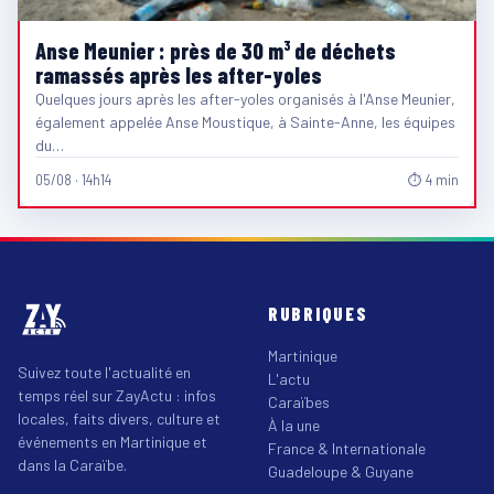
Anse Meunier : près de 30 m³ de déchets
ramassés après les after-yoles
Quelques jours après les after-yoles organisés à l'Anse Meunier,
également appelée Anse Moustique, à Sainte-Anne, les équipes
du…
05/08 · 14h14
⏱ 4 min
RUBRIQUES
Martinique
Suivez toute l'actualité en
L'actu
temps réel sur ZayActu : infos
Caraïbes
locales, faits divers, culture et
À la une
événements en Martinique et
France & Internationale
dans la Caraïbe.
Guadeloupe & Guyane