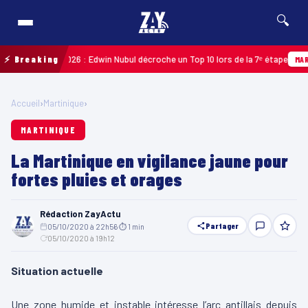
🔍
uadeloupe 2026 : Edwin Nubul décroche un Top 10 lors de la 7ᵉ étape
⚡ Breaking
MARTINI
Accueil
›
Martinique
›
MARTINIQUE
La Martinique en vigilance jaune pour
fortes pluies et orages
Rédaction ZayActu
Partager
05/10/2020 à 22h56
·
⏱ 1 min
·
05/10/2020 à 19h12
Situation actuelle
Une zone humide et instable intéresse l’arc antillais depuis