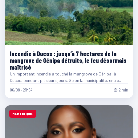
Incendie à Ducos : jusqu’à 7 hectares de la
mangrove de Génipa détruits, le feu désormais
maîtrisé
Un important incendie a touché la mangrove de Génipa, à
Ducos, pendant plusieurs jours. Selon la municipalité, entre…
06/08 · 21h54
⏱ 2 min
MARTINIQUE