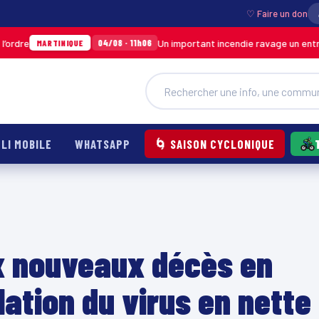
♡ Faire un don
Un important incendie ravage un entrepôt de SO
04/08 · 11h06
TINIQUE
LI MOBILE
WHATSAPP
🌀 SAISON CYCLONIQUE
x nouveaux décès en
lation du virus en nette