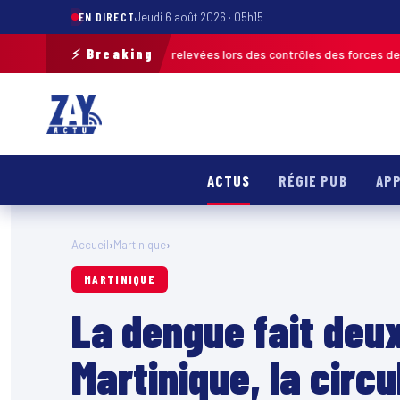
EN DIRECT
Jeudi 6 août 2026 · 05h15
⚡ Breaking
de 120 infractions relevées lors des contrôles des forces de l’ordre
MAR
ACTUS
RÉGIE PUB
APP
Accueil
›
Martinique
›
MARTINIQUE
La dengue fait deu
Martinique, la circu