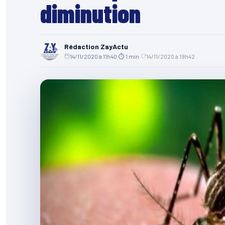
diminution
Rédaction ZayActu
14/11/2020 à 11h40
·
⏱ 1 min
·
14/11/2020 à 19h42