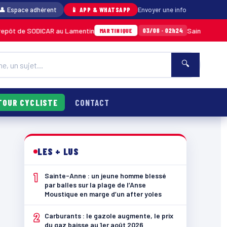
👤 Espace adhérent
📱 APP & WHATSAPP
Envoyer une info
DICAR au Lamentin
Sainte-Anne : un jeune h
03/08 · 02h24
MARTINIQUE
🔍
TOUR CYCLISTE
CONTACT
LES + LUS
1
Sainte-Anne : un jeune homme blessé
par balles sur la plage de l’Anse
Moustique en marge d’un after yoles
2
Carburants : le gazole augmente, le prix
du gaz baisse au 1er août 2026