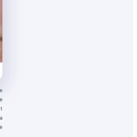
ne
e
it
La
te