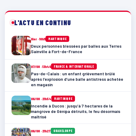
L'ACTU EN CONTINU
Hier · 10h11
MARTINIQUE
Deux personnes blessées par balles aux Terres
Sainville à Fort-de-France
07/08 · 13h46
FRANCE & INTERNATIONALE
Pas-de-Calais : un enfant grièvement brûlé
après l’explosion d’une balle antistress achetée
en magasin
06/08 · 21h54
MARTINIQUE
Incendie à Ducos : jusqu’à 7 hectares de la
mangrove de Génipa détruits, le feu désormais
maîtrisé
06/08 · 21h27
GUADELOUPE