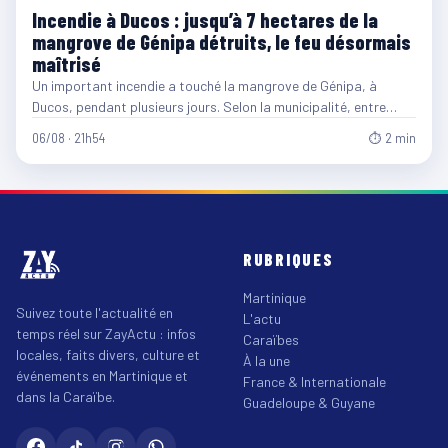
Incendie à Ducos : jusqu’à 7 hectares de la
mangrove de Génipa détruits, le feu désormais
maîtrisé
Un important incendie a touché la mangrove de Génipa, à
Ducos, pendant plusieurs jours. Selon la municipalité, entre…
06/08 · 21h54
⏱ 2 min
RUBRIQUES
Martinique
Suivez toute l'actualité en
L'actu
temps réel sur ZayActu : infos
Caraïbes
locales, faits divers, culture et
À la une
événements en Martinique et
France & Internationale
dans la Caraïbe.
Guadeloupe & Guyane