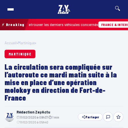
🔍
rain pour retrouver les derniers véhicules concernés
⚡ Breaking
FRANCE & INTERNATION
Accueil
›
Martinique
›
MARTINIQUE
La circulation sera compliquée sur
l’autoroute ce mardi matin suite à la
mise en place d’une opération
molokoy en direction de Fort-de-
France
Rédaction ZayActu
Partager
11/02/2020 à 09h37
·
⏱ 1 min
·
11/02/2020 à 05h40