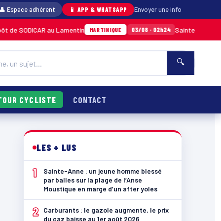
👤 Espace adhérent
📱 APP & WHATSAPP
Envoyer une info
ODICAR au Lamentin
Sainte-Anne : un jeune h
03/08 · 02h24
MARTINIQUE
🔍
TOUR CYCLISTE
CONTACT
LES + LUS
1
Sainte-Anne : un jeune homme blessé
par balles sur la plage de l’Anse
Moustique en marge d’un after yoles
2
Carburants : le gazole augmente, le prix
du gaz baisse au 1er août 2026