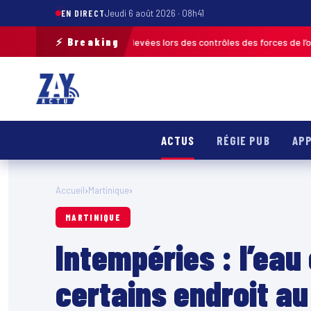
EN DIRECT
Jeudi 6 août 2026 · 08h41
⚡ Breaking
 de 120 infractions relevées lors des contrôles des forces de l’ordre
MAR
ACTUS
RÉGIE PUB
APP
Accueil
›
Martinique
›
MARTINIQUE
Intempéries : l’ea
certains endroit au