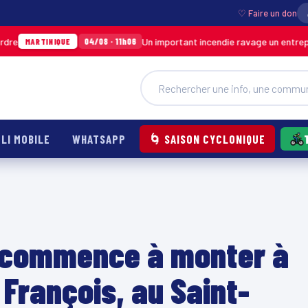
♡ Faire un don
Un important incendie ravage un entrepôt de S
04/08 · 11h06
TINIQUE
LI MOBILE
WHATSAPP
🌀 SAISON CYCLONIQUE
u commence à monter à
 François, au Saint-