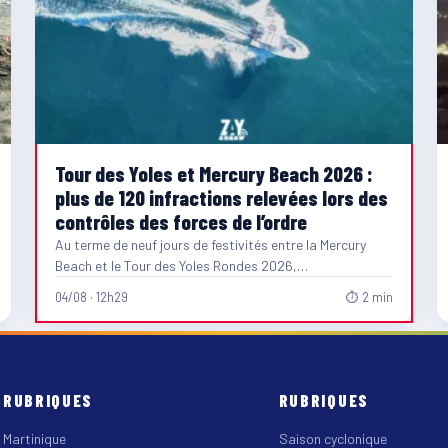
Tour des Yoles et Mercury Beach 2026 :
plus de 120 infractions relevées lors des
contrôles des forces de l’ordre
Au terme de neuf jours de festivités entre la Mercury
Beach et le Tour des Yoles Rondes 2026,…
04/08 · 12h29
⏱ 2 min
RUBRIQUES
RUBRIQUES
Martinique
Saison cyclonique