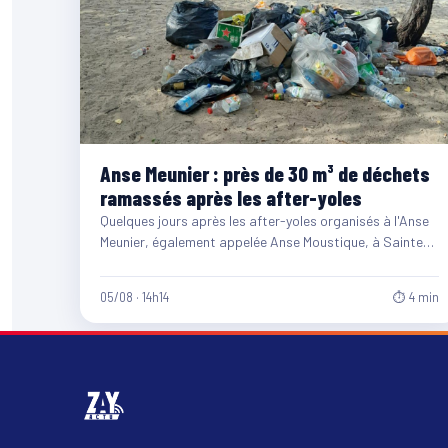
Anse Meunier : près de 30 m³ de déchets
ramassés après les after-yoles
Quelques jours après les after-yoles organisés à l'Anse
Meunier, également appelée Anse Moustique, à Sainte-
Anne, les équipes du…
05/08 · 14h14
⏱ 4 min