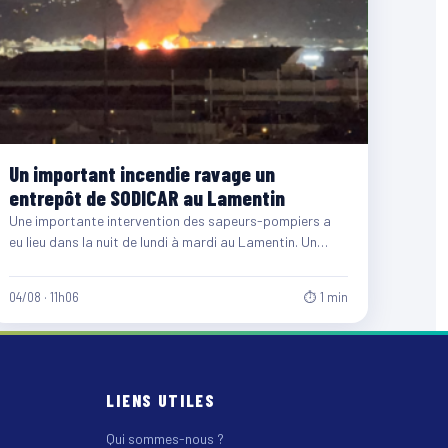
Un important incendie ravage un
entrepôt de SODICAR au Lamentin
Une importante intervention des sapeurs-pompiers a
eu lieu dans la nuit de lundi à mardi au Lamentin. Un…
04/08 · 11h06
⏱ 1 min
LIENS UTILES
Qui sommes-nous ?