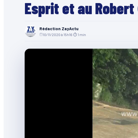
Esprit et au Robert
Rédaction ZayActu
10/11/2020 à 15h16
·
⏱ 1 min