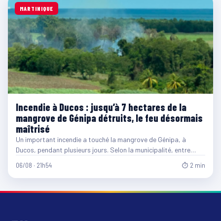
MARTINIQUE
Incendie à Ducos : jusqu’à 7 hectares de la
mangrove de Génipa détruits, le feu désormais
maîtrisé
Un important incendie a touché la mangrove de Génipa, à
Ducos, pendant plusieurs jours. Selon la municipalité, entre…
06/08 · 21h54
⏱ 2 min