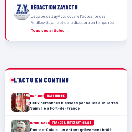
RÉDACTION ZAYACTU
L'équipe de ZayActu couvre l'actualité des
Antilles-Guyane et de la diaspora en temps réel.
Tous ses articles →
L'ACTU EN CONTINU
Hier · 10h11
MARTINIQUE
Deux personnes blessées par balles aux Terres
Sainville à Fort-de-France
07/08 · 13h46
FRANCE & INTERNATIONALE
Pas-de-Calais : un enfant grièvement brûlé