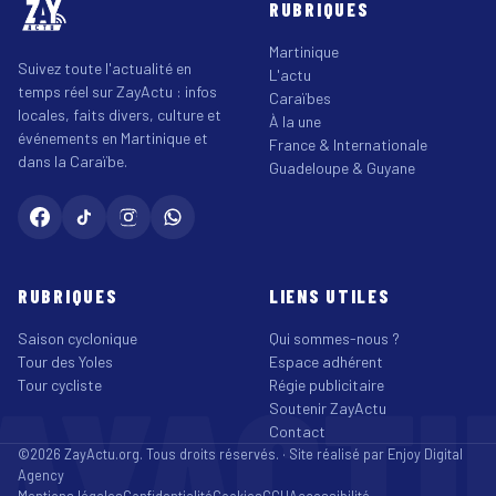
RUBRIQUES
Martinique
Suivez toute l'actualité en
L'actu
temps réel sur ZayActu : infos
Caraïbes
locales, faits divers, culture et
À la une
événements en Martinique et
France & Internationale
dans la Caraïbe.
Guadeloupe & Guyane
RUBRIQUES
LIENS UTILES
Saison cyclonique
Qui sommes-nous ?
Tour des Yoles
Espace adhérent
AYACT
Tour cycliste
Régie publicitaire
Soutenir ZayActu
Contact
©2026 ZayActu.org. Tous droits réservés. · Site réalisé par
Enjoy Digital
Agency