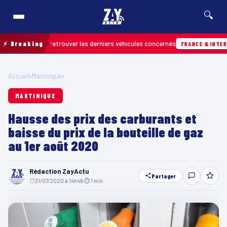
🔍
rain pour retrouver les derniers véhicules concernés
⚡ Breaking
FRANCE & INTERNATIO
Accueil
›
Martinique
›
MARTINIQUE
Hausse des prix des carburants et
baisse du prix de la bouteille de gaz
au 1er août 2020
Rédaction ZayActu
Partager
31/07/2020 à 14h46
·
⏱ 1 min