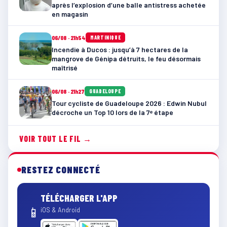
après l’explosion d’une balle antistress achetée
en magasin
06/08 · 21h54
MARTINIQUE
Incendie à Ducos : jusqu’à 7 hectares de la
mangrove de Génipa détruits, le feu désormais
maîtrisé
06/08 · 21h27
GUADELOUPE
Tour cycliste de Guadeloupe 2026 : Edwin Nubul
décroche un Top 10 lors de la 7ᵉ étape
VOIR TOUT LE FIL →
RESTEZ CONNECTÉ
TÉLÉCHARGER L'APP
📱
iOS & Android