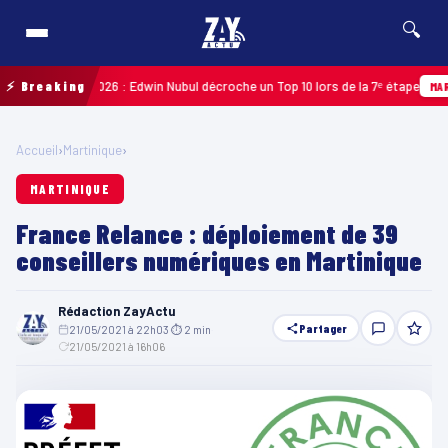
🔍
uadeloupe 2026 : Edwin Nubul décroche un Top 10 lors de la 7ᵉ étape
⚡ Breaking
MARTINI
Accueil
›
Martinique
›
MARTINIQUE
France Relance : déploiement de 39
conseillers numériques en Martinique
Rédaction ZayActu
Partager
21/05/2021 à 22h03
·
⏱ 2 min
·
21/05/2021 à 16h06