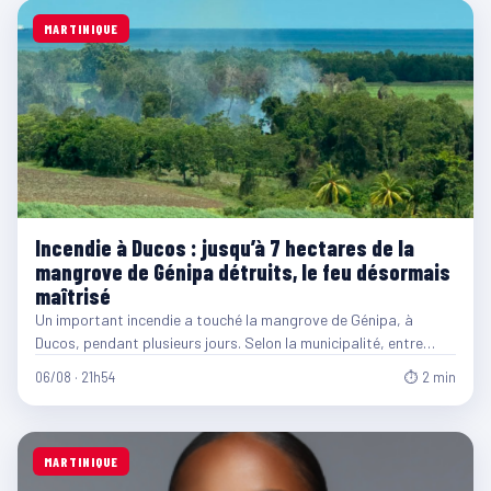
MARTINIQUE
Incendie à Ducos : jusqu’à 7 hectares de la
mangrove de Génipa détruits, le feu désormais
maîtrisé
Un important incendie a touché la mangrove de Génipa, à
Ducos, pendant plusieurs jours. Selon la municipalité, entre…
06/08 · 21h54
⏱ 2 min
MARTINIQUE