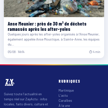
Anse Meunier : près de 30 m³ de déchets
ramassés après les after-yoles
Quelques jours après les after-yoles organisés à l'Anse Meunier,
également appelée Anse Moustique, à Sainte-Anne, les équipes
du…
05/08 · 14h14
⏱ 4 min
RUBRIQUES
Martinique
Suivez toute l'actualité en
L'actu
temps réel sur ZayActu : infos
Caraïbes
locales, faits divers, culture et
À la une