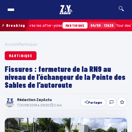
🔍
amassés après les after-yoles
⚡ Breaking
04/08 · 12h29
Tour des Yoles e
MARTINIQUE
Accueil
›
Martinique
›
MARTINIQUE
Fissures : fermeture de la RN9 au
niveau de l’échangeur de la Pointe des
Sables de l’autoroute
Rédaction ZayActu
Partager
31/08/2018 à 23h30
·
⏱ 2 min