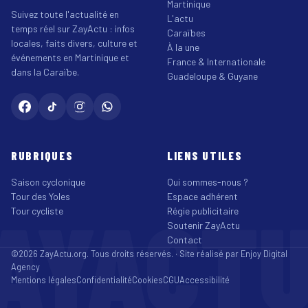
Martinique
Suivez toute l'actualité en
L'actu
temps réel sur ZayActu : infos
Caraïbes
locales, faits divers, culture et
À la une
événements en Martinique et
France & Internationale
dans la Caraïbe.
Guadeloupe & Guyane
RUBRIQUES
LIENS UTILES
Saison cyclonique
Qui sommes-nous ?
Tour des Yoles
Espace adhérent
AYACT
Tour cycliste
Régie publicitaire
Soutenir ZayActu
Contact
©2026 ZayActu.org. Tous droits réservés. · Site réalisé par
Enjoy Digital
Agency
Mentions légales
Confidentialité
Cookies
CGU
Accessibilité