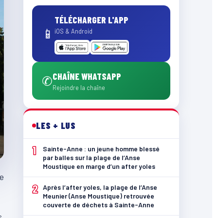
TÉLÉCHARGER L'APP
📱
iOS & Android
CHAÎNE WHATSAPP
✆
Rejoindre la chaîne
LES + LUS
1
Sainte-Anne : un jeune homme blessé
par balles sur la plage de l’Anse
Moustique en marge d’un after yoles
re
2
Après l’after yoles, la plage de l’Anse
Meunier (Anse Moustique) retrouvée
couverte de déchets à Sainte-Anne
s.