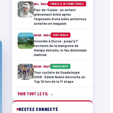
Hier · 13h46
FRANCE & INTERNATIONALE
Pas-de-Calais : un enfant
grièvement brûlé après
l’explosion d’une balle antistress
achetée en magasin
06/08 · 21h54
MARTINIQUE
Incendie à Ducos : jusqu’à 7
hectares de la mangrove de
Génipa détruits, le feu désormais
maîtrisé
06/08 · 21h27
GUADELOUPE
Tour cycliste de Guadeloupe
2026 : Edwin Nubul décroche un
Top 10 lors de la 7ᵉ étape
VOIR TOUT LE FIL →
RESTEZ CONNECTÉ