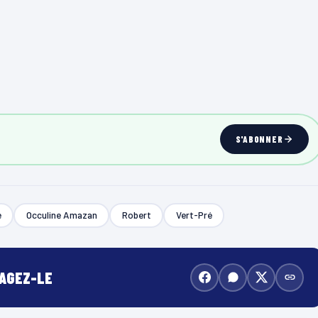
S'ABONNER
e
Occuline Amazan
Robert
Vert-Pré
TAGEZ-LE