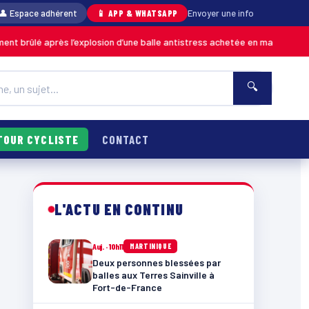
👤 Espace adhérent
📱 APP & WHATSAPP
Envoyer une info
près l’explosion d’une balle antistress achetée en magasin
MARTINIQUE
🔍
TOUR CYCLISTE
CONTACT
L'ACTU EN CONTINU
Auj. · 10h11
MARTINIQUE
Deux personnes blessées par
balles aux Terres Sainville à
Fort-de-France