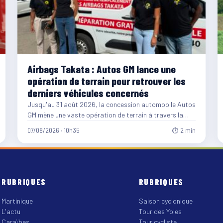
Airbags Takata : Autos GM lance une
opération de terrain pour retrouver les
derniers véhicules concernés
Jusqu'au 31 août 2026, la concession automobile Autos
GM mène une vaste opération de terrain à travers la…
07/08/2026 · 10h35
⏱ 2 min
RUBRIQUES
RUBRIQUES
Martinique
Saison cyclonique
L'actu
Tour des Yoles
Caraïbes
Tour cycliste