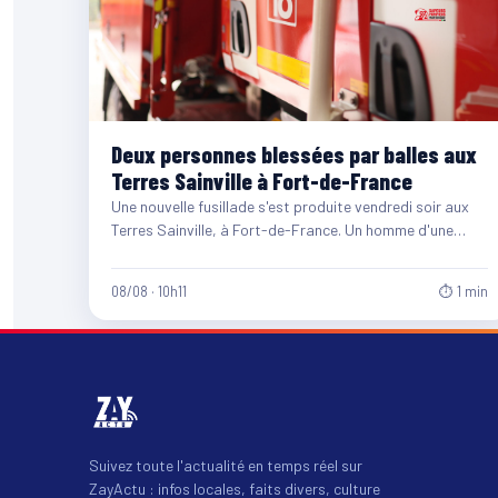
Deux personnes blessées par balles aux
Terres Sainville à Fort-de-France
Une nouvelle fusillade s'est produite vendredi soir aux
Terres Sainville, à Fort-de-France. Un homme d'une
quarantaine d'années et…
08/08 · 10h11
⏱ 1 min
Suivez toute l'actualité en temps réel sur
ZayActu : infos locales, faits divers, culture