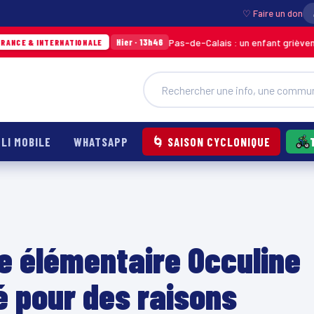
♡ Faire un don
Pas-de-Calais : un enfant grièvement brûlé a
Hier · 13h46
TERNATIONALE
LI MOBILE
WHATSAPP
🌀 SAISON CYCLONIQUE
le élémentaire Occuline
 pour des raisons