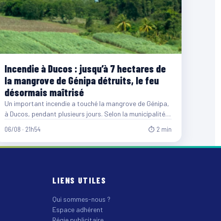
Incendie à Ducos : jusqu’à 7 hectares de
la mangrove de Génipa détruits, le feu
désormais maîtrisé
Un important incendie a touché la mangrove de Génipa,
à Ducos, pendant plusieurs jours. Selon la municipalité,
entre…
06/08 · 21h54
⏱ 2 min
LIENS UTILES
Qui sommes-nous ?
Espace adhérent
Régie publicitaire