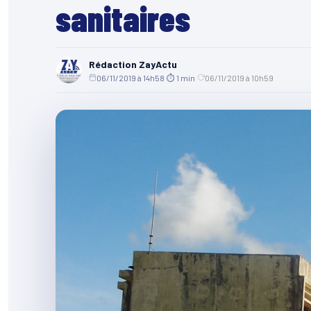
sanitaires
Rédaction ZayActu
06/11/2019 à 14h58
·
⏱ 1 min
·
06/11/2019 à 10h59