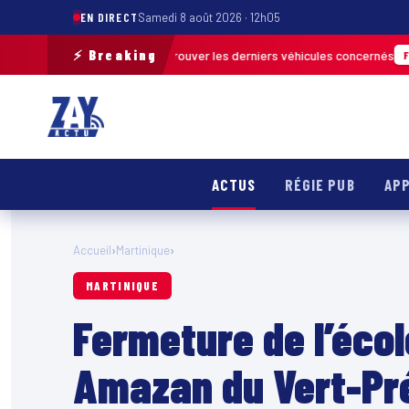
EN DIRECT
Samedi 8 août 2026 · 12h05
⚡ Breaking
de terrain pour retrouver les derniers véhicules concernés
FRANCE & IN
ACTUS
RÉGIE PUB
APP
Accueil
›
Martinique
›
MARTINIQUE
Fermeture de l’éco
Amazan du Vert-Pré