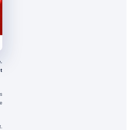
e.
t
os
se
t.