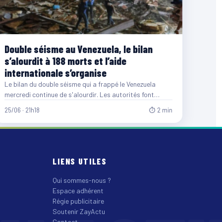
Double séisme au Venezuela, le bilan
s’alourdit à 188 morts et l’aide
internationale s’organise
Le bilan du double séisme qui a frappé le Venezuela
mercredi continue de s'alourdir. Les autorités font
désormais…
25/06 · 21h18
⏱ 2 min
LIENS UTILES
Qui sommes-nous ?
Espace adhérent
Régie publicitaire
Soutenir ZayActu
Contact