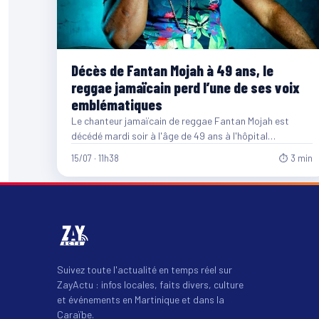
Décès de Fantan Mojah à 49 ans, le
reggae jamaïcain perd l’une de ses voix
emblématiques
Le chanteur jamaïcain de reggae Fantan Mojah est
décédé mardi soir à l'âge de 49 ans à l'hôpital…
15/07 · 11h38
⏱ 3 min
Suivez toute l'actualité en temps réel sur
ZayActu : infos locales, faits divers, culture
et événements en Martinique et dans la
Caraïbe.