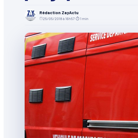
Rédaction ZayActu
25/05/2018 à 16h57
·
⏱ 1 min