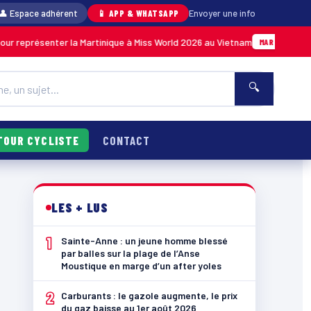
👤 Espace adhérent
📱 APP & WHATSAPP
Envoyer une info
ésenter la Martinique à Miss World 2026 au Vietnam
05/08 · 
MARTINIQUE
🔍
TOUR CYCLISTE
CONTACT
LES + LUS
1
Sainte-Anne : un jeune homme blessé
par balles sur la plage de l’Anse
Moustique en marge d’un after yoles
2
Carburants : le gazole augmente, le prix
du gaz baisse au 1er août 2026