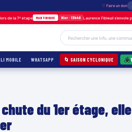
♡ Faire un don
 7ᵉ étape
Laurence Fibleuil s’envole pour repr
Hier · 13h48
MARTINIQUE
LI MOBILE
WHATSAPP
🌀 SAISON CYCLONIQUE
chute du 1er étage, elle
ver