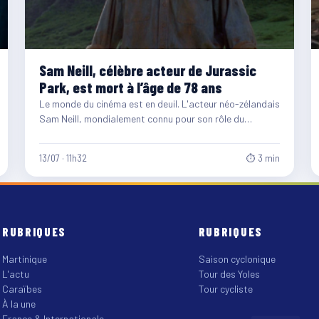
Sam Neill, célèbre acteur de Jurassic
Park, est mort à l’âge de 78 ans
Le monde du cinéma est en deuil. L'acteur néo-zélandais
Sam Neill, mondialement connu pour son rôle du
paléontologue…
13/07 · 11h32
⏱ 3 min
RUBRIQUES
RUBRIQUES
Martinique
Saison cyclonique
L'actu
Tour des Yoles
Caraïbes
Tour cycliste
À la une
France & Internationale