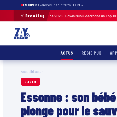
EN DIRECT
Vendredi 7 août 2026 · 00h04
⚡ Breaking
 cycliste de Guadeloupe 2026 : Edwin Nubul décroche un Top 10 lors de la
ACTUS
RÉGIE PUB
APP
Accueil
›
L'actu
›
L'ACTU
Essonne : son bébé 
plonge pour le sau