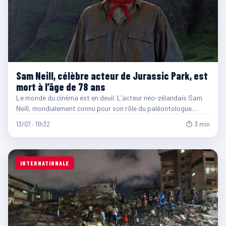
Sam Neill, célèbre acteur de Jurassic Park, est
mort à l’âge de 78 ans
Le monde du cinéma est en deuil. L'acteur néo-zélandais Sam
Neill, mondialement connu pour son rôle du paléontologue…
13/07 · 11h32
⏱ 3 min
INTERNATIONALE