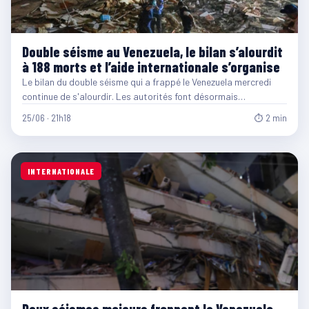
Double séisme au Venezuela, le bilan s’alourdit
à 188 morts et l’aide internationale s’organise
Le bilan du double séisme qui a frappé le Venezuela mercredi
continue de s'alourdir. Les autorités font désormais…
25/06 · 21h18
⏱ 2 min
INTERNATIONALE
Deux séismes majeurs frappent le Venezuela,