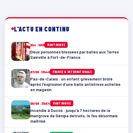
L'ACTU EN CONTINU
Hier · 10h11
MARTINIQUE
Deux personnes blessées par balles aux Terres
Sainville à Fort-de-France
07/08 · 13h46
FRANCE & INTERNATIONALE
Pas-de-Calais : un enfant grièvement brûlé
après l’explosion d’une balle antistress achetée
en magasin
06/08 · 21h54
MARTINIQUE
Incendie à Ducos : jusqu’à 7 hectares de la
mangrove de Génipa détruits, le feu désormais
maîtrisé