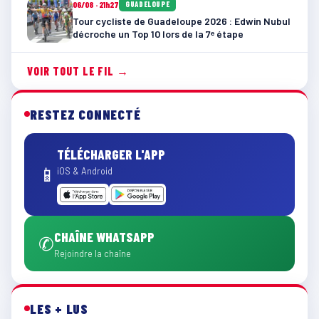
06/08 · 21h27
GUADELOUPE
Tour cycliste de Guadeloupe 2026 : Edwin Nubul
décroche un Top 10 lors de la 7ᵉ étape
VOIR TOUT LE FIL →
RESTEZ CONNECTÉ
TÉLÉCHARGER L'APP
📱
iOS & Android
CHAÎNE WHATSAPP
✆
Rejoindre la chaîne
LES + LUS