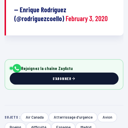
— Enrique Rodríguez
(@rodriguezcoello)
February 3, 2020
Rejoignez la chaîne ZayActu
S'ABONNER
Air Canada
Atterrissage d'urgence
Avion
SUJETS :
Boeing
difficulté
Espagne
Madrid