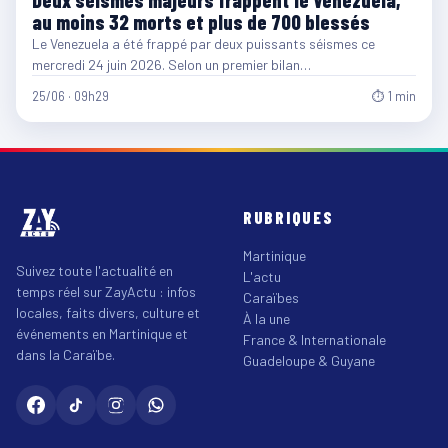
au moins 32 morts et plus de 700 blessés
Le Venezuela a été frappé par deux puissants séismes ce
mercredi 24 juin 2026. Selon un premier bilan…
25/06 · 09h29
⏱ 1 min
RUBRIQUES
Martinique
Suivez toute l'actualité en
L'actu
temps réel sur ZayActu : infos
Caraïbes
locales, faits divers, culture et
À la une
événements en Martinique et
France & Internationale
dans la Caraïbe.
Guadeloupe & Guyane