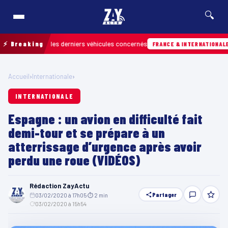
🔍
trouver les derniers véhicules concernés
⚡ Breaking
07/08
FRANCE & INTERNATIONALE
Accueil
›
Internationale
›
INTERNATIONALE
Espagne : un avion en difficulté fait
demi-tour et se prépare à un
atterrissage d’urgence après avoir
perdu une roue (VIDÉOS)
Rédaction ZayActu
Partager
03/02/2020 à 17h05
·
⏱ 2 min
·
03/02/2020 à 15h54