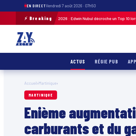
EN DIRECT
Vendredi 7 août 2026 · 07h50
⚡ Breaking
cliste de Guadeloupe 2026 : Edwin Nubul décroche un Top 10 lors de la 7ᵉ
ACTUS
RÉGIE PUB
APP
Accueil
›
Martinique
›
MARTINIQUE
Enième augmentatio
carburants et du g