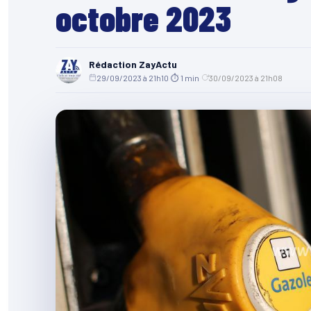
octobre 2023
Rédaction ZayActu
29/09/2023 à 21h10
·
⏱ 1 min
·
30/09/2023 à 21h08