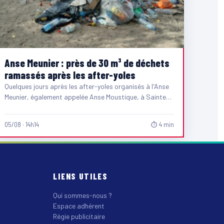
Anse Meunier : près de 30 m³ de déchets
ramassés après les after-yoles
Quelques jours après les after-yoles organisés à l'Anse
Meunier, également appelée Anse Moustique, à Sainte-
Anne, les équipes du…
05/08 · 14h14
⏱ 4 min
LIENS UTILES
Qui sommes-nous ?
Espace adhérent
Régie publicitaire