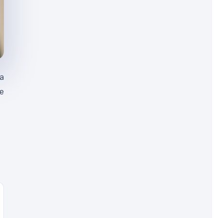
la
le