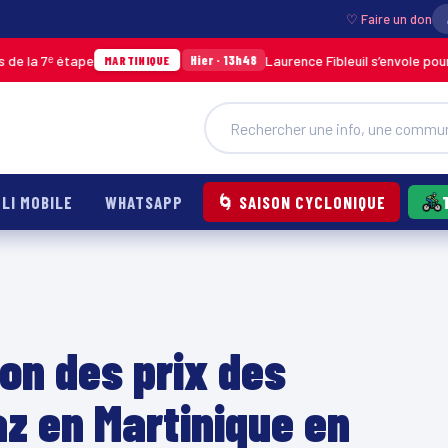
♡ Faire un don
 étape
Laurence Fibleuil s’envole pour représe
Hier · 13h48
MARTINIQUE
LI MOBILE
WHATSAPP
🌀 SAISON CYCLONIQUE
n des prix des
az en Martinique en