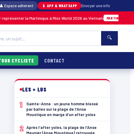
👤 Espace adhérent
📱 APP & WHATSAPP
Envoyer une info
nter la Martinique à Miss World 2026 au Vietnam
05/08 · 14h
MARTINIQUE
🔍
TOUR CYCLISTE
CONTACT
LES + LUS
1
Sainte-Anne : un jeune homme blessé
par balles sur la plage de l’Anse
Moustique en marge d’un after yoles
2
Après l’after yoles, la plage de l’Anse
Meunier (Anse Moustique) retrouvée