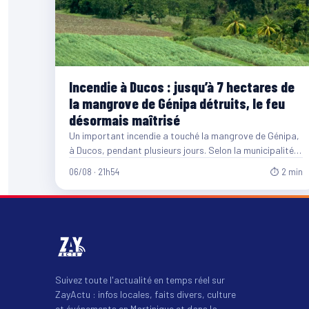
Incendie à Ducos : jusqu’à 7 hectares de
la mangrove de Génipa détruits, le feu
désormais maîtrisé
Un important incendie a touché la mangrove de Génipa,
à Ducos, pendant plusieurs jours. Selon la municipalité,
entre…
06/08 · 21h54
⏱ 2 min
Suivez toute l'actualité en temps réel sur
ZayActu : infos locales, faits divers, culture
et événements en Martinique et dans la