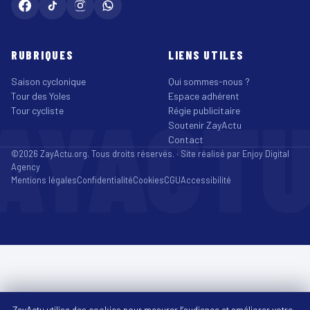
RUBRIQUES
LIENS UTILES
Saison cyclonique
Qui sommes-nous ?
Tour des Yoles
Espace adhérent
AYACT
Tour cycliste
Régie publicitaire
Soutenir ZayActu
Contact
©2026 ZayActu.org. Tous droits réservés. · Site réalisé par
Enjoy Digital
Agency
Mentions légales
Confidentialité
Cookies
CGU
Accessibilité
ZayActu utilise des cookies pour mesurer l’audience et améliorer votre