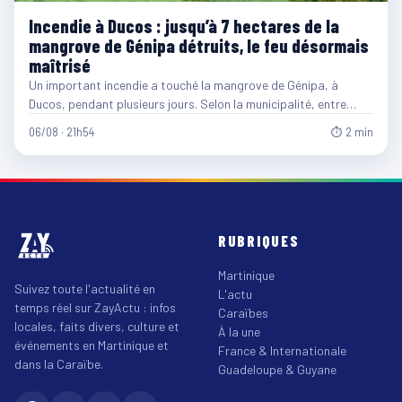
Incendie à Ducos : jusqu’à 7 hectares de la
mangrove de Génipa détruits, le feu désormais
maîtrisé
Un important incendie a touché la mangrove de Génipa, à
Ducos, pendant plusieurs jours. Selon la municipalité, entre…
06/08 · 21h54
⏱ 2 min
RUBRIQUES
Martinique
Suivez toute l'actualité en
L'actu
temps réel sur ZayActu : infos
Caraïbes
locales, faits divers, culture et
À la une
événements en Martinique et
France & Internationale
dans la Caraïbe.
Guadeloupe & Guyane