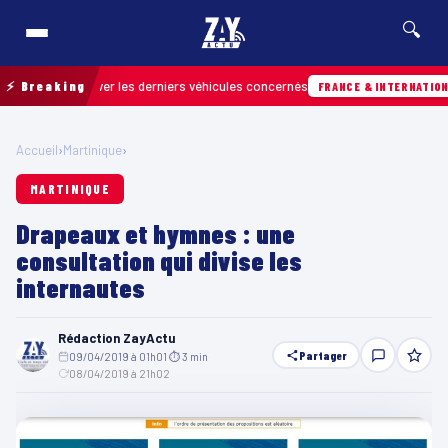
🔍
 retrouver les derniers véhicules concernés
⚡ Breaking
07
FRANCE & INTERNATIONALE
Accueil
›
Martinique
›
MARTINIQUE
Drapeaux et hymnes : une
consultation qui divise les
internautes
Rédaction ZayActu
Partager
09/04/2019 à 01h01
·
⏱ 3 min
·
08/04/2019 à 21h02