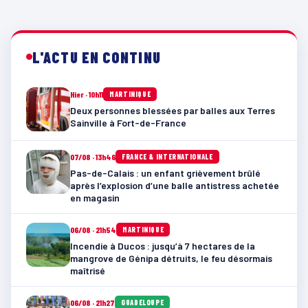
L'ACTU EN CONTINU
Hier · 10h11
MARTINIQUE
Deux personnes blessées par balles aux Terres
Sainville à Fort-de-France
07/08 · 13h46
FRANCE & INTERNATIONALE
Pas-de-Calais : un enfant grièvement brûlé
après l’explosion d’une balle antistress achetée
en magasin
06/08 · 21h54
MARTINIQUE
Incendie à Ducos : jusqu’à 7 hectares de la
mangrove de Génipa détruits, le feu désormais
maîtrisé
06/08 · 21h27
GUADELOUPE