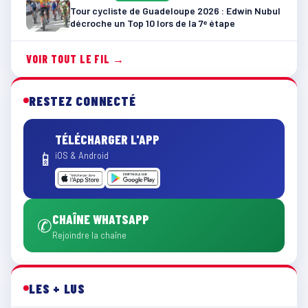
Tour cycliste de Guadeloupe 2026 : Edwin Nubul
décroche un Top 10 lors de la 7ᵉ étape
VOIR TOUT LE FIL →
RESTEZ CONNECTÉ
TÉLÉCHARGER L'APP
📱
iOS & Android
CHAÎNE WHATSAPP
✆
Rejoindre la chaîne
LES + LUS