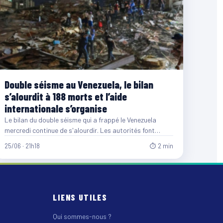
Double séisme au Venezuela, le bilan
s’alourdit à 188 morts et l’aide
internationale s’organise
Le bilan du double séisme qui a frappé le Venezuela
mercredi continue de s'alourdir. Les autorités font
désormais…
25/06 · 21h18
⏱ 2 min
LIENS UTILES
Qui sommes-nous ?