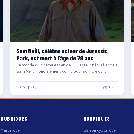
Sam Neill, célèbre acteur de Jurassic
Park, est mort à l’âge de 78 ans
Le monde du cinéma est en deuil. L'acteur néo-zélandais
Sam Neill, mondialement connu pour son rôle du
paléontologue…
13/07 · 11h32
⏱ 3 min
RUBRIQUES
RUBRIQUES
Martinique
Saison cyclonique