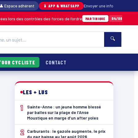
👤 Espace adhérent
📱 APP & WHATSAPP
Envoyer une info
es contrôles des forces de l’ordre
Un import
04/08 · 11h06
MARTINIQUE
🔍
TOUR CYCLISTE
CONTACT
LES + LUS
1
Sainte-Anne : un jeune homme blessé
par balles sur la plage de l’Anse
Moustique en marge d’un after yoles
2
Carburants : le gazole augmente, le prix
du gaz baisse au 1er août 2026