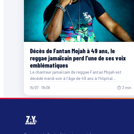
Décès de Fantan Mojah à 49 ans, le
reggae jamaïcain perd l’une de ses voix
emblématiques
Le chanteur jamaïcain de reggae Fantan Mojah est
décédé mardi soir à l'âge de 49 ans à l'hôpital…
15/07 · 11h38
⏱ 3 min