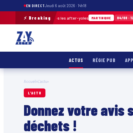
EN DIRECT
Jeudi 6 août 2026 · 14h18
⚡ Breaking
déchets ramassés après les after-yoles
Tour
04/08 · 12h29
MARTINIQUE
ACTUS
RÉGIE PUB
APP
Accueil
›
L'actu
›
L'ACTU
Donnez votre avis s
déchets !