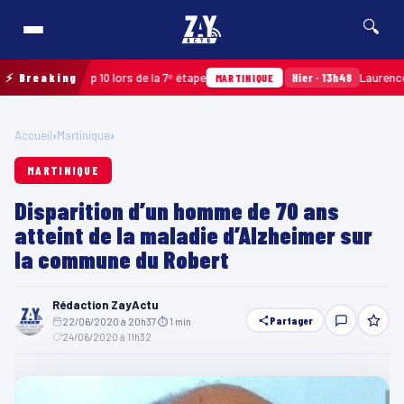
🔍
oche un Top 10 lors de la 7ᵉ étape
⚡ Breaking
Hier · 13h48
Laurence Fibl
MARTINIQUE
Accueil
›
Martinique
›
MARTINIQUE
Disparition d’un homme de 70 ans
atteint de la maladie d’Alzheimer sur
la commune du Robert
Rédaction ZayActu
Partager
22/06/2020 à 20h37
·
⏱ 1 min
·
24/06/2020 à 11h32