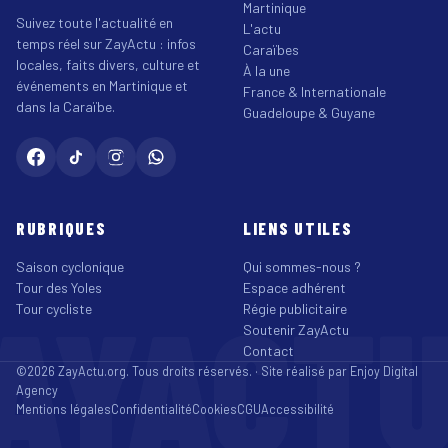
Martinique
Suivez toute l'actualité en
L'actu
temps réel sur ZayActu : infos
Caraïbes
locales, faits divers, culture et
À la une
événements en Martinique et
France & Internationale
dans la Caraïbe.
Guadeloupe & Guyane
RUBRIQUES
LIENS UTILES
Saison cyclonique
Qui sommes-nous ?
Tour des Yoles
Espace adhérent
AYACT
Tour cycliste
Régie publicitaire
Soutenir ZayActu
Contact
©2026 ZayActu.org. Tous droits réservés. · Site réalisé par
Enjoy Digital
Agency
Mentions légales
Confidentialité
Cookies
CGU
Accessibilité