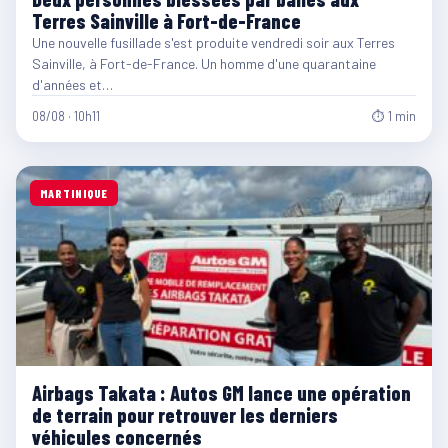
Terres Sainville à Fort-de-France
Une nouvelle fusillade s'est produite vendredi soir aux Terres
Sainville, à Fort-de-France. Un homme d'une quarantaine
d'années et…
08/08 · 10h11
⏱ 1 min
MARTINIQUE
Airbags Takata : Autos GM lance une opération
de terrain pour retrouver les derniers
véhicules concernés