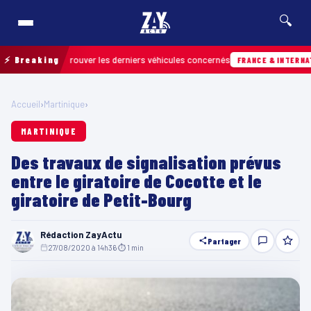
🔍
in pour retrouver les derniers véhicules concernés
⚡ Breaking
FRANCE & INTERNATIONAL
Accueil
›
Martinique
›
MARTINIQUE
Des travaux de signalisation prévus
entre le giratoire de Cocotte et le
giratoire de Petit-Bourg
Rédaction ZayActu
Partager
27/08/2020 à 14h36
·
⏱ 1 min