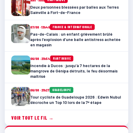
Deux personnes blessées par balles aux Terres
Sainville à Fort-de-France
07/08 · 13h46
FRANCE & INTERNATIONALE
Pas-de-Calais : un enfant grièvement brûlé
après l’explosion d’une balle antistress achetée
en magasin
06/08 · 21h54
MARTINIQUE
Incendie à Ducos : jusqu’à 7 hectares de la
mangrove de Génipa détruits, le feu désormais
maîtrisé
06/08 · 21h27
GUADELOUPE
Tour cycliste de Guadeloupe 2026 : Edwin Nubul
décroche un Top 10 lors de la 7ᵉ étape
VOIR TOUT LE FIL →