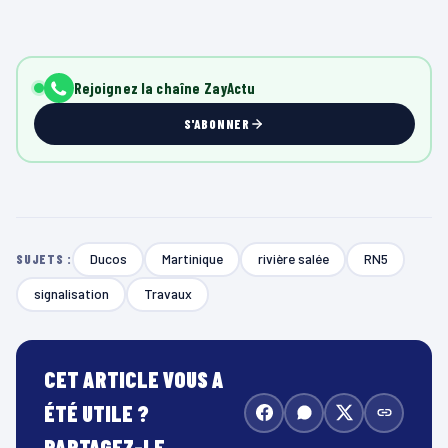
Rejoignez la chaîne ZayActu
S'ABONNER
Ducos
Martinique
rivière salée
RN5
SUJETS :
signalisation
Travaux
CET ARTICLE VOUS A
ÉTÉ UTILE ?
PARTAGEZ-LE