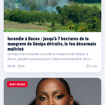
Incendie à Ducos : jusqu’à 7 hectares de la
mangrove de Génipa détruits, le feu désormais
maîtrisé
Un important incendie a touché la mangrove de Génipa, à
Ducos, pendant plusieurs jours. Selon la municipalité, entre…
06/08 · 21h54
⏱ 2 min
MARTINIQUE