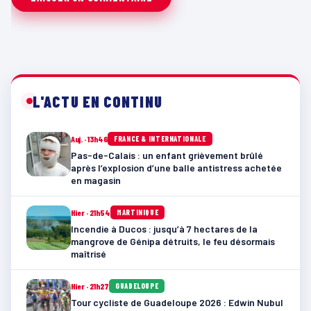
L'ACTU EN CONTINU
Auj. · 13h46
FRANCE & INTERNATIONALE
Pas-de-Calais : un enfant grièvement brûlé
après l’explosion d’une balle antistress achetée
en magasin
Hier · 21h54
MARTINIQUE
Incendie à Ducos : jusqu’à 7 hectares de la
mangrove de Génipa détruits, le feu désormais
maîtrisé
Hier · 21h27
GUADELOUPE
Tour cycliste de Guadeloupe 2026 : Edwin Nubul