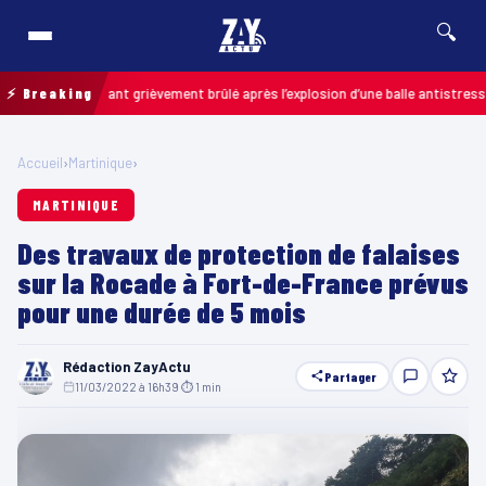
🔍
s : un enfant grièvement brûlé après l’explosion d’une balle antistress ache
⚡ Breaking
Accueil
›
Martinique
›
MARTINIQUE
Des travaux de protection de falaises
sur la Rocade à Fort-de-France prévus
pour une durée de 5 mois
Rédaction ZayActu
Partager
11/03/2022 à 16h39
·
⏱ 1 min