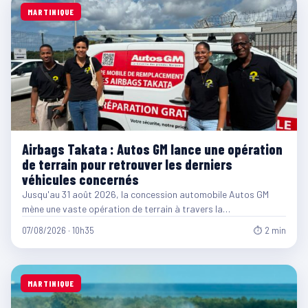
MARTINIQUE
Airbags Takata : Autos GM lance une opération
de terrain pour retrouver les derniers
véhicules concernés
Jusqu'au 31 août 2026, la concession automobile Autos GM
mène une vaste opération de terrain à travers la…
07/08/2026 · 10h35
⏱ 2 min
MARTINIQUE