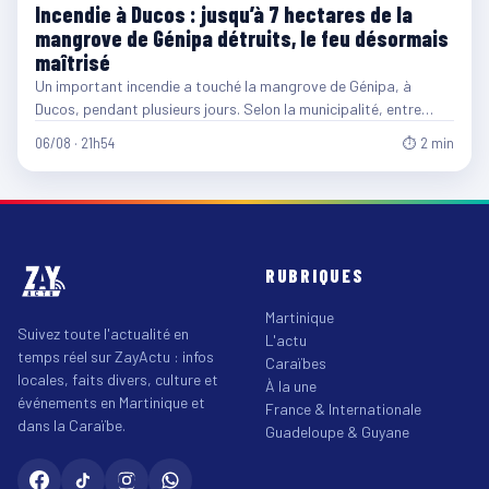
Incendie à Ducos : jusqu’à 7 hectares de la
mangrove de Génipa détruits, le feu désormais
maîtrisé
Un important incendie a touché la mangrove de Génipa, à
Ducos, pendant plusieurs jours. Selon la municipalité, entre…
06/08 · 21h54
⏱ 2 min
RUBRIQUES
Martinique
Suivez toute l'actualité en
L'actu
temps réel sur ZayActu : infos
Caraïbes
locales, faits divers, culture et
À la une
événements en Martinique et
France & Internationale
dans la Caraïbe.
Guadeloupe & Guyane