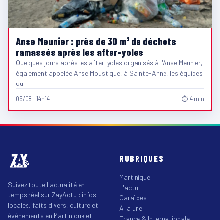
Anse Meunier : près de 30 m³ de déchets
ramassés après les after-yoles
Quelques jours après les after-yoles organisés à l'Anse Meunier,
également appelée Anse Moustique, à Sainte-Anne, les équipes
du…
05/08 · 14h14
⏱ 4 min
RUBRIQUES
Martinique
Suivez toute l'actualité en
L'actu
temps réel sur ZayActu : infos
Caraïbes
locales, faits divers, culture et
À la une
événements en Martinique et
France & Internationale