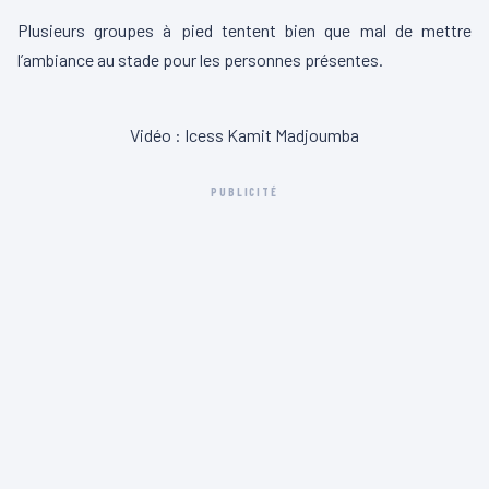
Plusieurs groupes à pied tentent bien que mal de mettre
l’ambiance au stade pour les personnes présentes.
00:00
01:06
L
Vidéo : Icess Kamit Madjoumba
e
c
PUBLICITÉ
t
e
u
r
v
i
d
é
o