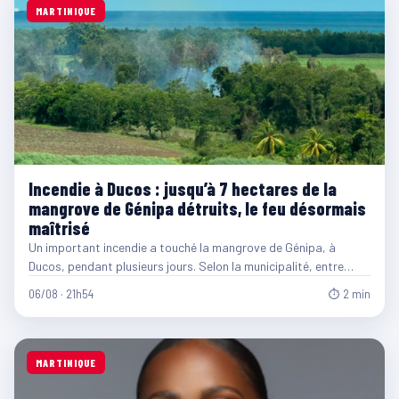
MARTINIQUE
Incendie à Ducos : jusqu’à 7 hectares de la
mangrove de Génipa détruits, le feu désormais
maîtrisé
Un important incendie a touché la mangrove de Génipa, à
Ducos, pendant plusieurs jours. Selon la municipalité, entre…
06/08 · 21h54
⏱ 2 min
MARTINIQUE