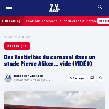
🔍
upe 2026 : Edwin Nubul décroche un Top 10 lors de la 7ᵉ étape
⚡ Breaking
MARTINIQUE
Accueil
›
Martinique
›
MARTINIQUE
Des festivités du carnaval dans un
stade Pierre Aliker… vide (VIDÉO)
Rédaction ZayActu
Partager
14/02/2021 à 21h04
·
⏱ 1 min