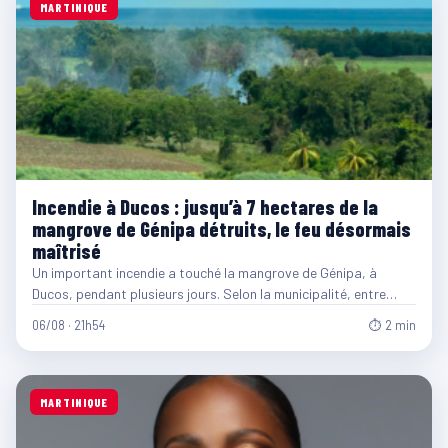
MARTINIQUE
Incendie à Ducos : jusqu’à 7 hectares de la
mangrove de Génipa détruits, le feu désormais
maîtrisé
Un important incendie a touché la mangrove de Génipa, à
Ducos, pendant plusieurs jours. Selon la municipalité, entre…
06/08 · 21h54
⏱ 2 min
MARTINIQUE