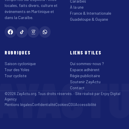
Caraïbes
locales, faits divers, culture et
À la une
événements en Martinique et
France & Internationale
dans la Caraïbe.
Guadeloupe & Guyane
RUBRIQUES
LIENS UTILES
Saison cyclonique
Qui sommes-nous ?
Tour des Yoles
Espace adhérent
AYACT
Tour cycliste
Régie publicitaire
Soutenir ZayActu
Contact
©2026 ZayActu.org. Tous droits réservés. · Site réalisé par
Enjoy Digital
Agency
Mentions légales
Confidentialité
Cookies
CGU
Accessibilité