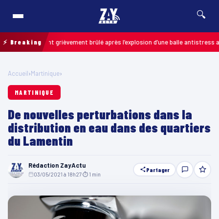
🔍
: un enfant grièvement brûlé après l’explosion d’une balle antistress acheté
⚡ Breaking
Accueil
›
Martinique
›
MARTINIQUE
De nouvelles perturbations dans la
distribution en eau dans des quartiers
du Lamentin
Rédaction ZayActu
Partager
03/05/2021 à 18h27
·
⏱ 1 min