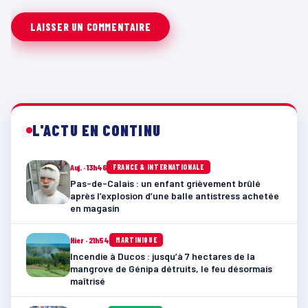
L'ACTU EN CONTINU
Auj. · 13h46
FRANCE & INTERNATIONALE
Pas-de-Calais : un enfant grièvement brûlé
après l’explosion d’une balle antistress achetée
en magasin
Hier · 21h54
MARTINIQUE
Incendie à Ducos : jusqu’à 7 hectares de la
mangrove de Génipa détruits, le feu désormais
maîtrisé