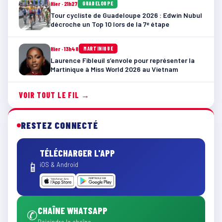
Hier · 21h27
GUADELOUPE
Tour cycliste de Guadeloupe 2026 : Edwin Nubul
décroche un Top 10 lors de la 7ᵉ étape
Hier · 13h48
MARTINIQUE
Laurence Fibleuil s’envole pour représenter la
Martinique à Miss World 2026 au Vietnam
VOIR TOUT LE FIL →
RESTEZ CONNECTÉ
TÉLÉCHARGER L'APP
📱
iOS & Android
CHAÎNE WHATSAPP
✆