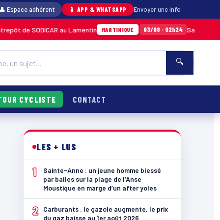
👤 Espace adhérent
📱 APP & WHATSAPP
Envoyer une info
e SODICAR au Lamentin
Sainte-Anne : un jeun
03/08 · 02h24
MARTINIQUE
🔍
TOUR CYCLISTE
CONTACT
LES + LUS
1
Sainte-Anne : un jeune homme blessé
par balles sur la plage de l’Anse
Moustique en marge d’un after yoles
2
Carburants : le gazole augmente, le prix
du gaz baisse au 1er août 2026