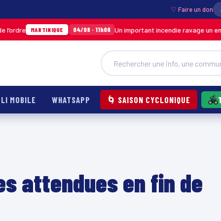
♡ Faire un don
Un important incendie ravage un entrepôt d
04/08 · 11h06
MARTINIQUE
LI MOBILE
WHATSAPP
🌀 SAISON CYCLONIQUE
es attendues en fin de