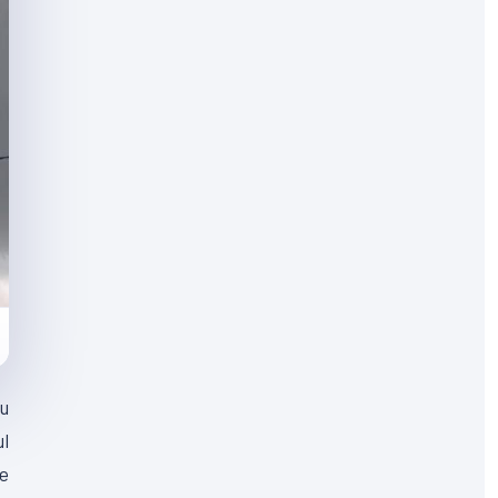
du
ul
ne