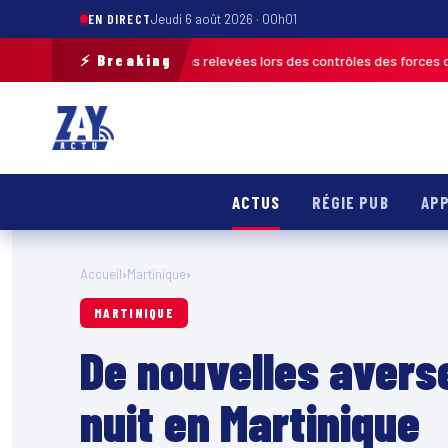
EN DIRECT
Jeudi 6 août 2026 · 00h01
⚡ Breaking
lus de 120 infractions relevées lors des contrôles des forces de l’ordre
ACTUS
RÉGIE PUB
APP
Accueil
›
Martinique
›
MARTINIQUE
De nouvelles avers
nuit en Martinique